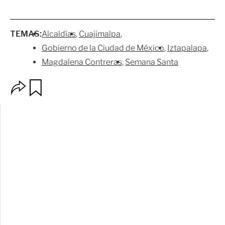
TEMAS:
Alcaldías
Cuajimalpa
Gobierno de la Ciudad de México
Iztapalapa
Magdalena Contreras
Semana Santa
O
G
p
u
c
a
i
r
o
d
n
a
e
r
s
d
e