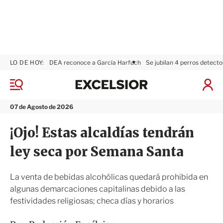
LO DE HOY:
DEA reconoce a García Harfuch
Se jubilan 4 perros detecto
E
x
M
I
c
e
n
n
e
i
07 de Agosto de 2026
ú
l
c
s
i
¡Ojo! Estas alcaldías tendrán
i
a
o
r
ley seca por Semana Santa
r
S
e
s
La venta de bebidas alcohólicas quedará prohibida en
i
algunas demarcaciones capitalinas debido a las
ó
festividades religiosas; checa días y horarios
n