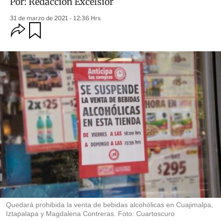
Por:
Redacción Excélsior
31 de marzo de 2021 - 12:36 Hrs
O
G
u
p
a
c
r
i
d
o
a
n
r
e
s
d
e
c
o
m
p
a
r
t
i
r
Quedará prohibida la venta de bebidas alcohólicas en Cuajimalpa,
Iztapalapa y Magdalena Contreras. Foto: Cuartoscuro