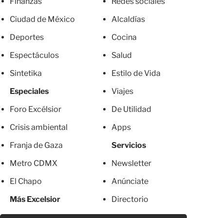
Finanzas
Redes sociales
Ciudad de México
Alcaldías
Deportes
Cocina
Espectáculos
Salud
Sintetika
Estilo de Vida
Especiales
Viajes
Foro Excélsior
De Utilidad
Crisis ambiental
Apps
Franja de Gaza
Servicios
Metro CDMX
Newsletter
El Chapo
Anúnciate
Más Excelsior
Directorio
Mujeres
Suscripciones