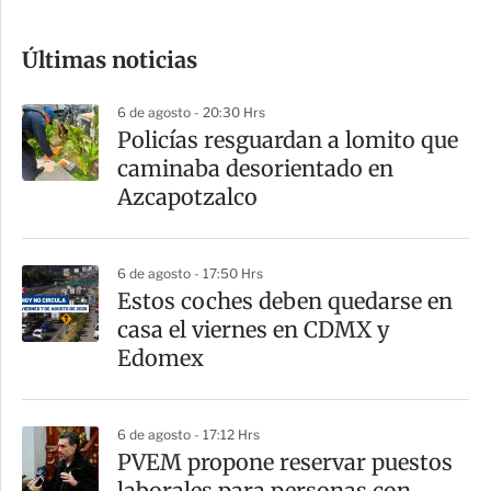
c
o
Últimas noticias
m
p
6 de agosto - 20:30 Hrs
a
Policías resguardan a lomito que
r
caminaba desorientado en
t
Azcapotzalco
i
r
6 de agosto - 17:50 Hrs
Estos coches deben quedarse en
casa el viernes en CDMX y
Edomex
6 de agosto - 17:12 Hrs
PVEM propone reservar puestos
laborales para personas con