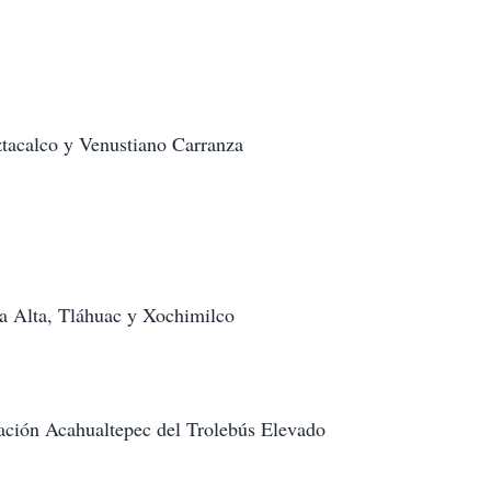
Iztacalco y Venustiano Carranza
pa Alta, Tláhuac y Xochimilco
tación Acahualtepec del Trolebús Elevado