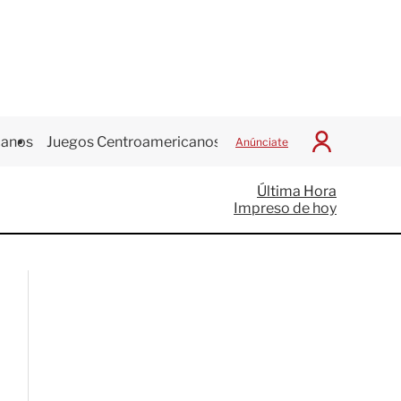
canos
Juegos Centroamericanos
Anúnciate
I
n
i
Última Hora
c
Impreso de hoy
i
a
r
S
e
s
i
ó
n