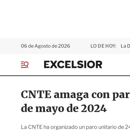
06 de Agosto de 2026
LO DE HOY:
La D
E
x
M
c
e
e
n
l
ú
s
CNTE amaga con par
i
o
de mayo de 2024
r
La CNTE ha organizado un paro unitario de 24