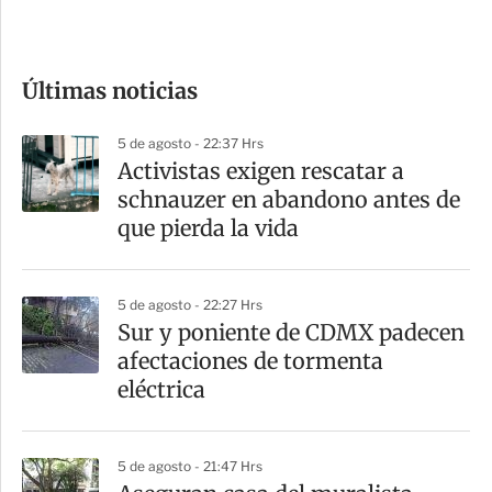
e
c
o
Últimas noticias
m
p
5 de agosto - 22:37 Hrs
a
Activistas exigen rescatar a
r
schnauzer en abandono antes de
t
que pierda la vida
i
r
5 de agosto - 22:27 Hrs
Sur y poniente de CDMX padecen
afectaciones de tormenta
eléctrica
5 de agosto - 21:47 Hrs