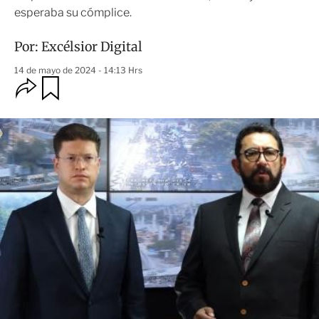
esperaba su cómplice.
Por:
Excélsior Digital
14 de mayo de 2024 - 14:13 Hrs
O
G
u
p
a
c
r
i
d
o
a
n
r
e
s
d
e
c
o
m
p
a
r
t
i