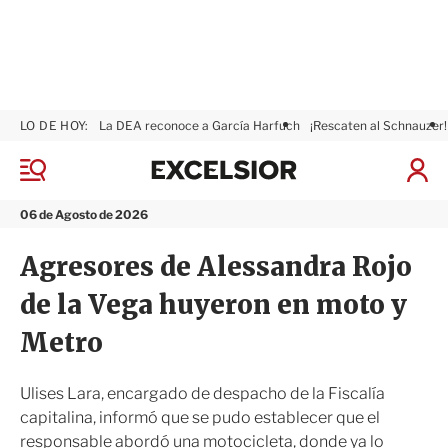
LO DE HOY:
La DEA reconoce a García Harfuch
¡Rescaten al Schnauzer!
E
x
M
I
c
e
n
n
e
i
06 de Agosto de 2026
ú
l
c
s
i
Agresores de Alessandra Rojo
i
a
o
r
de la Vega huyeron en moto y
r
S
e
Metro
s
i
ó
Ulises Lara, encargado de despacho de la Fiscalía
n
capitalina, informó que se pudo establecer que el
responsable abordó una motocicleta, donde ya lo