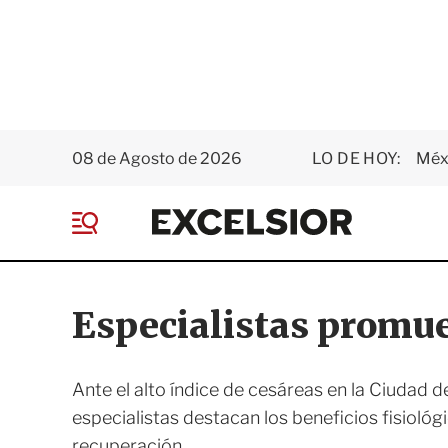
08 de Agosto de 2026
LO DE HOY:
Méxi
E
x
M
c
e
e
n
l
ú
s
Especialistas promue
i
o
r
Ante el alto índice de cesáreas en la Ciudad 
especialistas destacan los beneficios fisiológ
recuperación