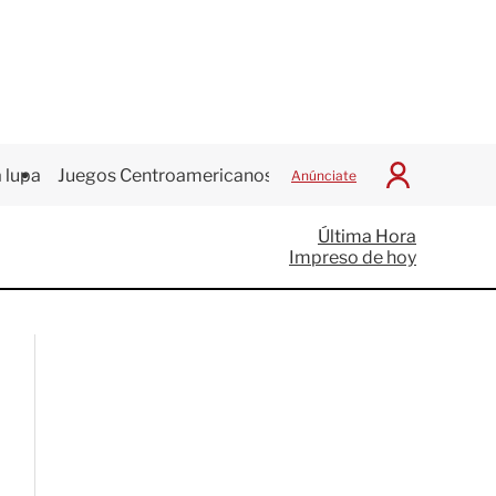
 lupa
Juegos Centroamericanos
Anúnciate
I
n
i
Última Hora
c
Impreso de hoy
i
a
r
S
e
s
i
ó
n