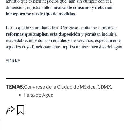
advirtió que existen negocios que, aun sin cumplir con esa
niveles de consumo y deberían
dimensión, registran altos
incorporarse a este tipo de medidas.
Por lo que hizo un llamado al Congreso capitalino a priorizar
reformas que amplíen esta disposición
y permitan incluir a
más establecimientos comerciales y de servicios, especialmente
aquellos cuyo funcionamiento implica un uso intensivo del agua.
*DRR*
TEMAS:
Congreso de la Ciudad de México
CDMX
Falta de Agua
O
G
p
u
c
a