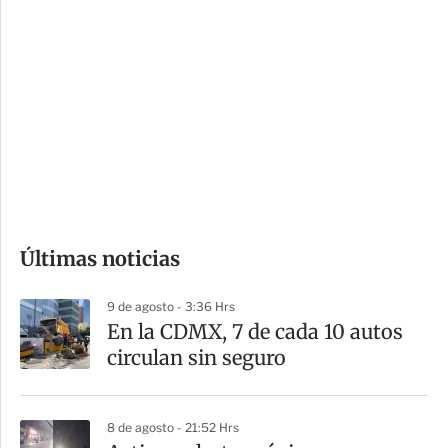
i
r
o
d
n
a
e
r
s
d
e
c
o
Últimas noticias
m
p
9 de agosto - 3:36 Hrs
a
En la CDMX, 7 de cada 10 autos
r
circulan sin seguro
t
i
8 de agosto - 21:52 Hrs
r