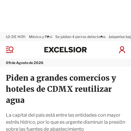
LO DE HOY:
México y Perú
Se jubilan 4 perros detectores
Jalapeños baj
E
x
M
I
c
e
n
n
e
i
09 de Agosto de 2026
ú
l
c
s
i
Piden a grandes comercios y
i
a
o
r
hoteles de CDMX reutilizar
r
S
e
agua
s
i
ó
La capital del país está entre las entidades con mayor
n
estrés hídrico, por lo que es urgente disminuir la presión
sobre las fuentes de abastecimiento