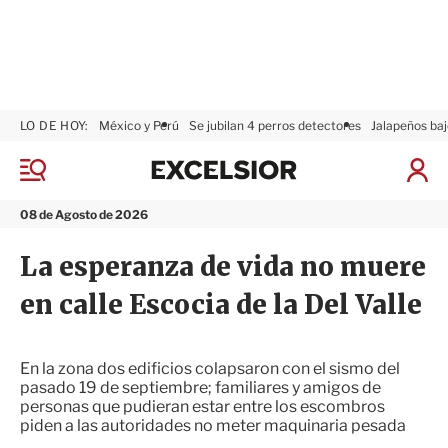
LO DE HOY:
México y Perú
Se jubilan 4 perros detectores
Jalapeños baj
E
x
M
I
c
e
n
n
e
i
08 de Agosto de 2026
ú
l
c
s
i
La esperanza de vida no muere
i
a
o
r
en calle Escocia de la Del Valle
r
S
e
s
i
En la zona dos edificios colapsaron con el sismo del
ó
pasado 19 de septiembre; familiares y amigos de
n
personas que pudieran estar entre los escombros
piden a las autoridades no meter maquinaria pesada