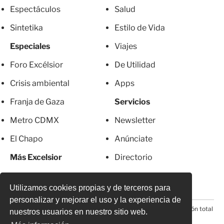
Espectáculos
Salud
Sintetika
Estilo de Vida
Especiales
Viajes
Foro Excélsior
De Utilidad
Crisis ambiental
Apps
Franja de Gaza
Servicios
Metro CDMX
Newsletter
El Chapo
Anúnciate
Más Excelsior
Directorio
Mujeres
Suscripciones
Utilizamos cookies propias y de terceros para
personalizar y mejorar el uso y la experiencia de
© 2026 Todos los derechos reservados. Prohibida la reproducción total
nuestros usuarios en nuestro sitio web.
o parcial, incluyendo cualquier medio electrónico*