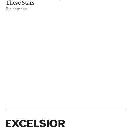
Excelsior
Excelsior