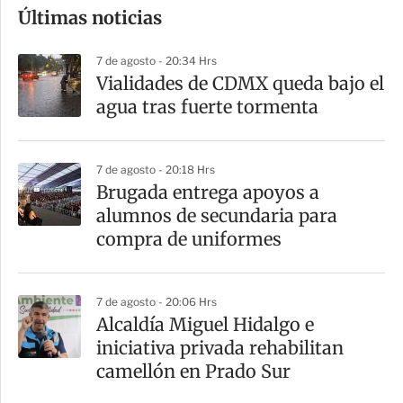
Últimas noticias
m
p
7 de agosto - 20:34 Hrs
a
Vialidades de CDMX queda bajo el
r
agua tras fuerte tormenta
t
i
7 de agosto - 20:18 Hrs
r
Brugada entrega apoyos a
alumnos de secundaria para
compra de uniformes
7 de agosto - 20:06 Hrs
Alcaldía Miguel Hidalgo e
iniciativa privada rehabilitan
camellón en Prado Sur