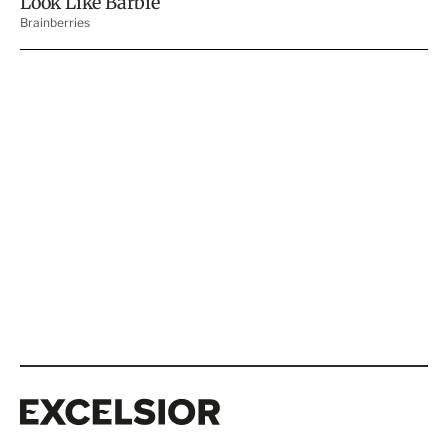
Excelsior
Excelsior