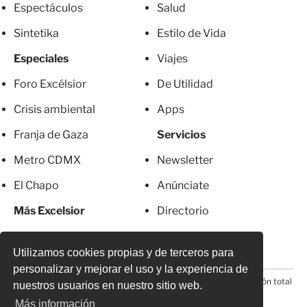
Espectáculos
Salud
Sintetika
Estilo de Vida
Especiales
Viajes
Foro Excélsior
De Utilidad
Crisis ambiental
Apps
Franja de Gaza
Servicios
Metro CDMX
Newsletter
El Chapo
Anúnciate
Más Excelsior
Directorio
Mujeres
Suscripciones
Utilizamos cookies propias y de terceros para
personalizar y mejorar el uso y la experiencia de
© 2026 Todos los derechos reservados. Prohibida la reproducción total
nuestros usuarios en nuestro sitio web.
o parcial, incluyendo cualquier medio electrónico*
Más información