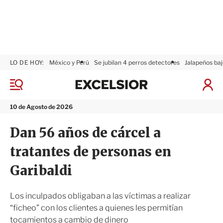
LO DE HOY:
México y Perú
Se jubilan 4 perros detectores
Jalapeños baj
E
x
M
I
c
e
n
n
e
i
10 de Agosto de 2026
ú
l
c
s
i
Dan 56 años de cárcel a
i
a
o
r
tratantes de personas en
r
S
e
Garibaldi
s
i
ó
Los inculpados obligaban a las víctimas a realizar
n
“ficheo” con los clientes a quienes les permitían
tocamientos a cambio de dinero