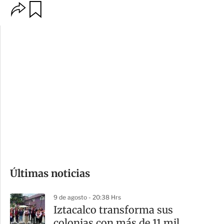
O
G
p
u
c
a
i
r
o
d
n
a
e
r
s
d
e
c
o
Últimas noticias
m
p
9 de agosto - 20:38 Hrs
a
Iztacalco transforma sus
r
colonias con más de 11 mil