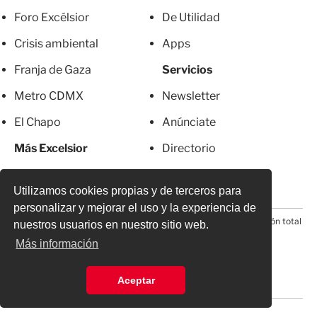
Foro Excélsior
De Utilidad
Crisis ambiental
Apps
Franja de Gaza
Servicios
Metro CDMX
Newsletter
El Chapo
Anúnciate
Más Excelsior
Directorio
Mujeres
Suscripciones
Utilizamos cookies propias y de terceros para
personalizar y mejorar el uso y la experiencia de
© 2026 Todos los derechos reservados. Prohibida la reproducción total
nuestros usuarios en nuestro sitio web.
o parcial, incluyendo cualquier medio electrónico*
Más información
Aceptar