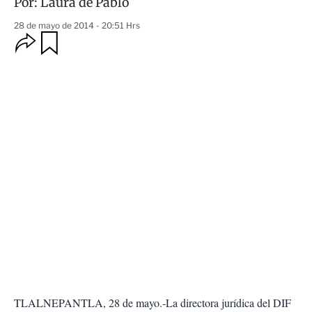
Por:
Laura de Pablo
28 de mayo de 2014 - 20:51 Hrs
O
G
u
p
a
c
r
i
d
o
a
n
r
e
s
d
e
c
o
m
p
a
r
t
i
r
TLALNEPANTLA, 28 de mayo.-La directora jurídica del DIF