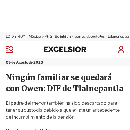
LO DE HOY:
México y Perú
Se jubilan 4 perros detectores
Jalapeños baj
E
x
M
I
c
e
n
n
e
i
09 de Agosto de 2026
ú
l
c
s
i
Ningún familiar se quedará
i
a
o
r
con Owen: DIF de Tlalnepantla
r
S
e
s
El padre del menor también ha sido descartado para
i
tener su custodia debido a que existe un antecedente
ó
de incumplimiento de la pensión
n