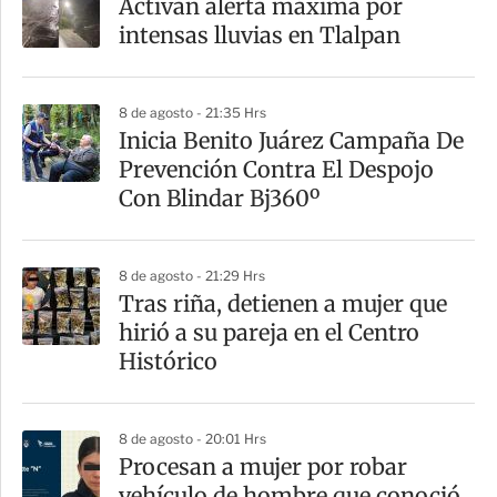
Activan alerta máxima por
r
intensas lluvias en Tlalpan
t
i
8 de agosto - 21:35 Hrs
r
Inicia Benito Juárez Campaña De
Prevención Contra El Despojo
Con Blindar Bj360º
8 de agosto - 21:29 Hrs
Tras riña, detienen a mujer que
hirió a su pareja en el Centro
Histórico
8 de agosto - 20:01 Hrs
Procesan a mujer por robar
vehículo de hombre que conoció