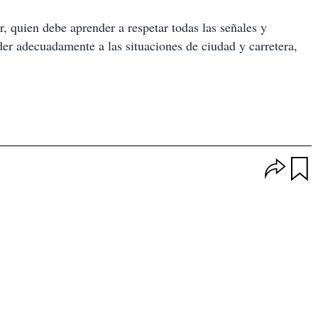
r, quien debe aprender a respetar todas las señales y
er adecuadamente a las situaciones de ciudad y carretera,
O
p
u
c
a
i
r
o
d
n
a
e
r
s