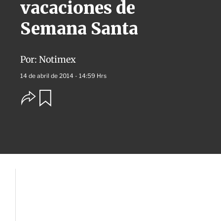
vacaciones de
Semana Santa
Por:
Notimex
14 de abril de 2014 - 14:59 Hrs
O
G
u
p
a
c
r
i
d
o
a
n
r
e
s
d
e
c
o
m
p