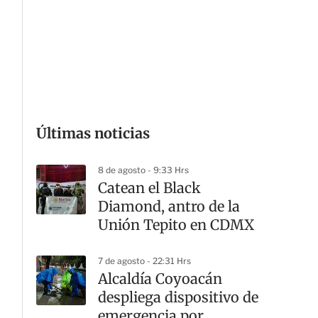
a
r
t
i
r
Últimas noticias
8 de agosto - 9:33 Hrs
Catean el Black
Diamond, antro de la
Unión Tepito en CDMX
7 de agosto - 22:31 Hrs
Alcaldía Coyoacán
despliega dispositivo de
emergencia por