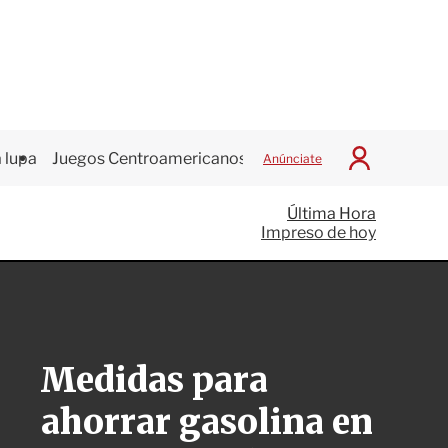
 lupa
Juegos Centroamericanos
Anúnciate
I
n
i
Última Hora
c
Impreso de hoy
i
a
r
S
e
s
i
Medidas para
ó
n
ahorrar gasolina en