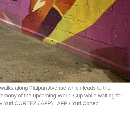
r
, walks along Tlalpan Avenue which leads to the
remony of the upcoming World Cup while waiting for
 by Yuri CORTEZ / AFP)
AFP / Yuri Cortez