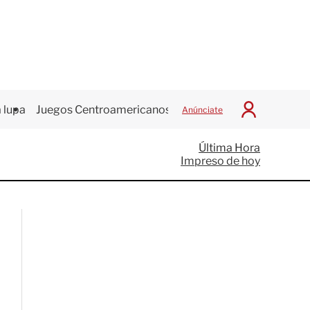
 lupa
Juegos Centroamericanos
Anúnciate
I
n
i
Última Hora
c
Impreso de hoy
i
a
r
S
e
s
i
ó
n