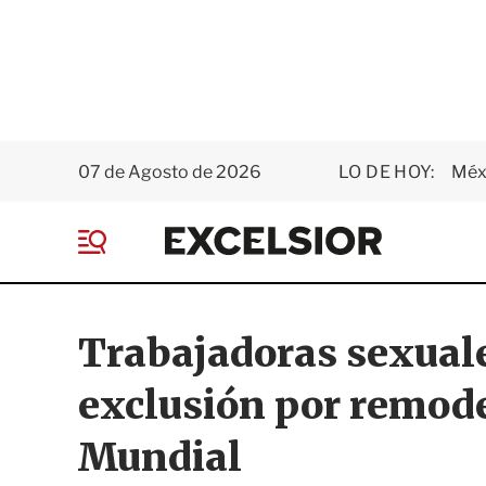
07 de Agosto de 2026
LO DE HOY:
Méxi
E
x
M
c
e
e
n
l
ú
s
Trabajadoras sexual
i
o
exclusión por remod
r
Mundial