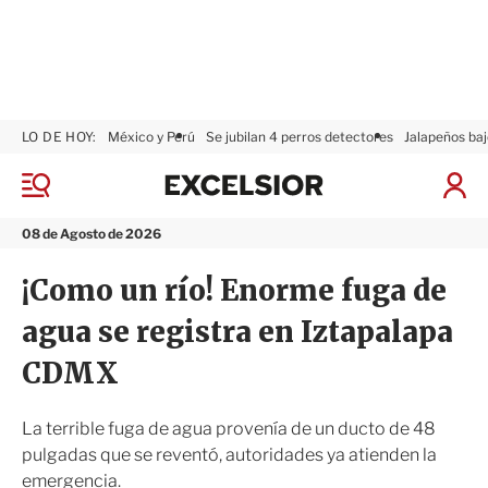
LO DE HOY:
México y Perú
Se jubilan 4 perros detectores
Jalapeños baj
E
x
M
I
c
e
n
n
e
i
08 de Agosto de 2026
ú
l
c
s
i
¡Como un río! Enorme fuga de
i
a
o
r
agua se registra en Iztapalapa
r
S
e
CDMX
s
i
ó
La terrible fuga de agua provenía de un ducto de 48
n
pulgadas que se reventó, autoridades ya atienden la
emergencia.