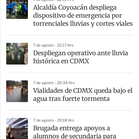
a
Alcaldía Coyoacán despliega
r
dispositivo de emergencia por
t
torrenciales lluvias y cortes viales
i
r
7 de agosto - 22:17 Hrs
Despliegan operativo ante lluvia
histórica en CDMX
7 de agosto - 20:34 Hrs
Vialidades de CDMX queda bajo el
agua tras fuerte tormenta
7 de agosto - 20:18 Hrs
Brugada entrega apoyos a
alumnos de secundaria para