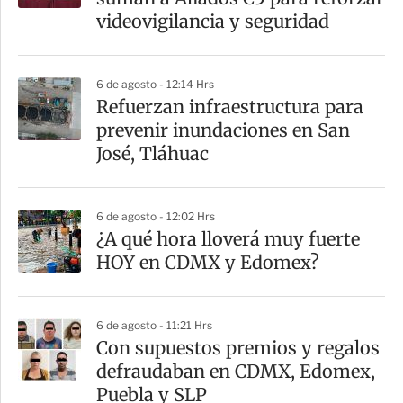
t
videovigilancia y seguridad
i
r
6 de agosto - 12:14 Hrs
Refuerzan infraestructura para
prevenir inundaciones en San
José, Tláhuac
6 de agosto - 12:02 Hrs
¿A qué hora lloverá muy fuerte
HOY en CDMX y Edomex?
6 de agosto - 11:21 Hrs
Con supuestos premios y regalos
defraudaban en CDMX, Edomex,
Puebla y SLP