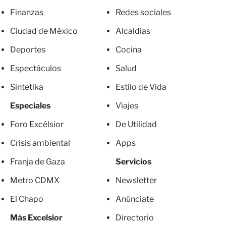
Finanzas
Redes sociales
Ciudad de México
Alcaldías
Deportes
Cocina
Espectáculos
Salud
Sintetika
Estilo de Vida
Especiales
Viajes
Foro Excélsior
De Utilidad
Crisis ambiental
Apps
Franja de Gaza
Servicios
Metro CDMX
Newsletter
El Chapo
Anúnciate
Más Excelsior
Directorio