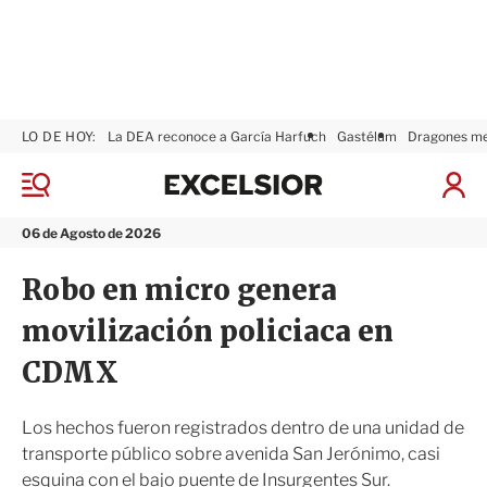
LO DE HOY:
La DEA reconoce a García Harfuch
Gastélum
Dragones m
E
x
M
I
c
e
n
n
e
i
06 de Agosto de 2026
ú
l
c
s
i
Robo en micro genera
i
a
o
r
movilización policiaca en
r
S
e
CDMX
s
i
ó
Los hechos fueron registrados dentro de una unidad de
n
transporte público sobre avenida San Jerónimo, casi
esquina con el bajo puente de Insurgentes Sur.