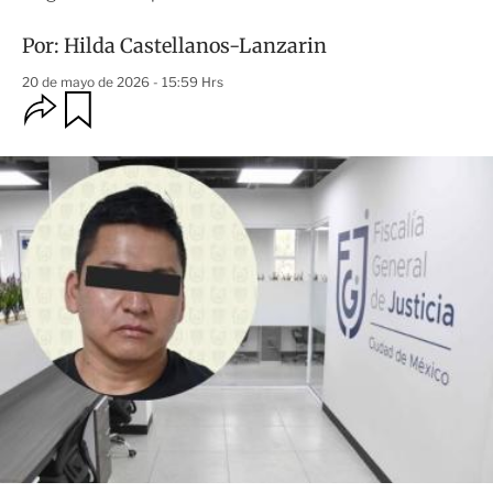
Por:
Hilda Castellanos-Lanzarin
20 de mayo de 2026 - 15:59 Hrs
O
G
u
p
a
c
r
i
d
o
a
n
r
e
s
d
e
c
o
m
p
a
r
t
i
r