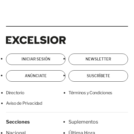
Excelsior
Excelsior
INICIAR SESIÓN
NEWSLETTER
ANÚNCIATE
SUSCRÍBETE
Directorio
Términos y Condiciones
Aviso de Privacidad
Secciones
Suplementos
Nacional
Última Hora