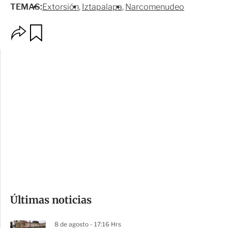
TEMAS:
Extorsión
Iztapalapa
Narcomenudeo
O
G
p
u
c
a
i
r
o
d
n
a
e
r
s
d
e
c
o
Últimas noticias
m
p
8 de agosto - 17:16 Hrs