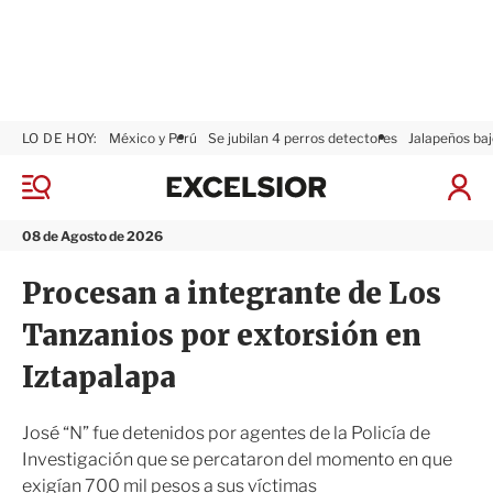
LO DE HOY:
México y Perú
Se jubilan 4 perros detectores
Jalapeños baj
E
x
M
I
c
e
n
n
e
i
08 de Agosto de 2026
ú
l
c
s
i
Procesan a integrante de Los
i
a
o
r
Tanzanios por extorsión en
r
S
e
Iztapalapa
s
i
ó
José “N” fue detenidos por agentes de la Policía de
n
Investigación que se percataron del momento en que
exigían 700 mil pesos a sus víctimas