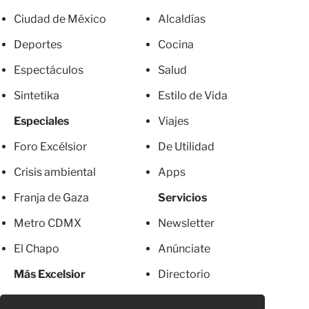
Ciudad de México
Alcaldías
Deportes
Cocina
Espectáculos
Salud
Sintetika
Estilo de Vida
Especiales
Viajes
Foro Excélsior
De Utilidad
Crisis ambiental
Apps
Franja de Gaza
Servicios
Metro CDMX
Newsletter
El Chapo
Anúnciate
Más Excelsior
Directorio
Mujeres
Suscripciones