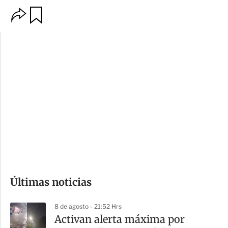
O
G
p
u
c
a
i
r
o
d
n
a
e
r
s
d
e
c
o
Últimas noticias
m
p
8 de agosto - 21:52 Hrs
a
Activan alerta máxima por
r