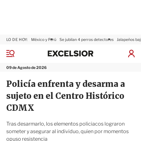
LO DE HOY:
México y Perú
Se jubilan 4 perros detectores
Jalapeños baj
E
x
M
I
c
e
n
n
e
i
09 de Agosto de 2026
ú
l
c
s
i
Policía enfrenta y desarma a
i
a
o
r
sujeto en el Centro Histórico
r
S
e
CDMX
s
i
ó
Tras desarmarlo, los elementos policiacos lograron
n
someter y asegurar al individuo, quien por momentos
opuso resistencia