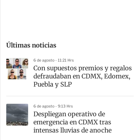
s
d
e
c
o
Últimas noticias
m
p
6 de agosto - 11:21 Hrs
a
Con supuestos premios y regalos
r
defraudaban en CDMX, Edomex,
t
Puebla y SLP
i
r
6 de agosto - 9:13 Hrs
Despliegan operativo de
emergencia en CDMX tras
intensas lluvias de anoche