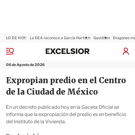
LO DE HOY:
La DEA reconoce a García Harfuch
Gastélum
Dragones m
E
x
M
I
c
e
n
n
e
i
06 de Agosto de 2026
ú
l
c
s
i
Expropian predio en el Centro
i
a
o
r
de la Ciudad de México
r
S
e
s
En un decreto publicado hoy en la Gaceta Oficial se
i
informa que la expropiación del predio es en beneficio
ó
del Instituto de la Vivienda.
n