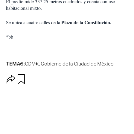
El predio mide 337.25 metros cuadrados y cuenta con uso
habitacional mixto.
Plaza de la Constitución.
Se ubica a cuatro calles de la
*bb
TEMAS:
CDMX
Gobierno de la Ciudad de México
O
G
p
u
c
a
i
r
o
d
n
a
e
r