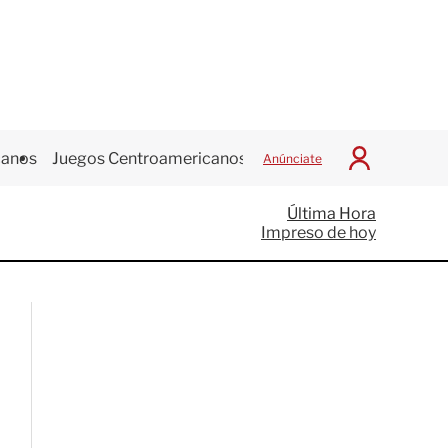
canos
Juegos Centroamericanos
Anúnciate
I
n
i
Última Hora
c
Impreso de hoy
i
a
r
S
e
s
i
ó
n