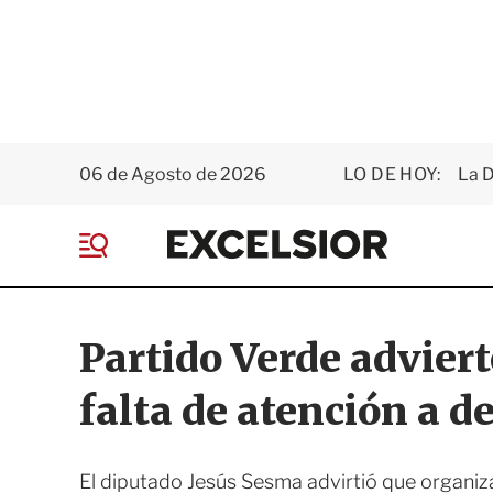
06 de Agosto de 2026
LO DE HOY:
La D
E
x
M
c
e
e
n
l
ú
s
Partido Verde advier
i
o
falta de atención a 
r
El diputado Jesús Sesma advirtió que organiz