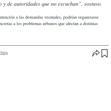
o y de autoridades que no escuchan”, sostuvo.
 atención a las demandas vecinales, podrían organizarse
ncretas a los problemas urbanos que afectan a distintas
O
 hoy
p
u
c
a
i
r
o
d
n
a
e
r
s
d