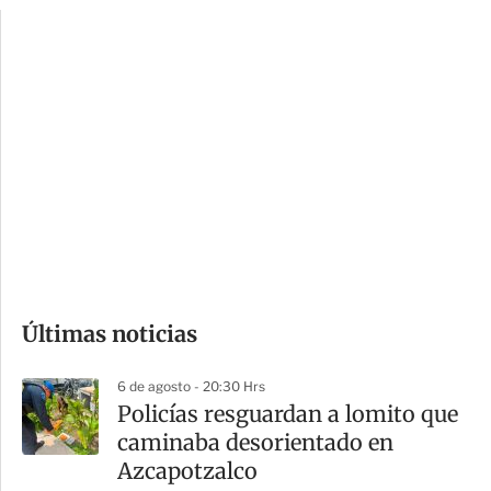
p
u
c
a
i
r
o
d
n
a
e
r
s
d
e
c
o
Últimas noticias
m
p
6 de agosto - 20:30 Hrs
a
Policías resguardan a lomito que
r
caminaba desorientado en
t
Azcapotzalco