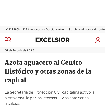
LO DE HOY:
DEA reconoce a García Harfuch
Se jubilan 4 perros detecto
E
x
M
I
c
e
n
n
e
i
07 de Agosto de 2026
ú
l
c
s
i
Azota aguacero al Centro
i
a
o
r
Histórico y otras zonas de la
r
S
e
capital
s
i
ó
La Secretaría de Protección Civil capitalina activó la
n
alerta amarilla por las intensas lluvias para varias
alcaldías