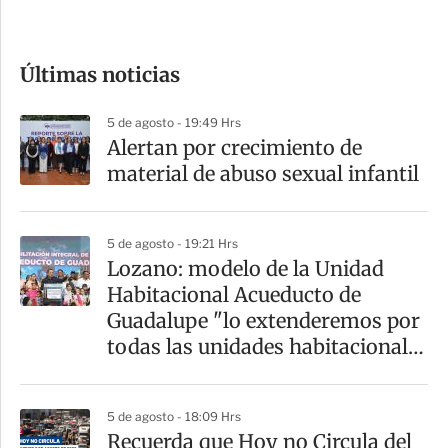
c
o
Últimas noticias
m
p
5 de agosto - 19:49 Hrs
a
Alertan por crecimiento de
r
material de abuso sexual infantil
t
i
5 de agosto - 19:21 Hrs
r
Lozano: modelo de la Unidad
Habitacional Acueducto de
Guadalupe "lo extenderemos por
todas las unidades habitacionales
de la GAM"
5 de agosto - 18:09 Hrs
Recuerda que Hoy no Circula del