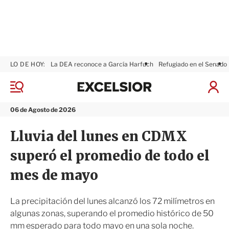
LO DE HOY:
La DEA reconoce a García Harfuch
Refugiado en el Senado
E
x
M
I
c
e
n
n
e
i
06 de Agosto de 2026
ú
l
c
s
i
Lluvia del lunes en CDMX
i
a
o
r
superó el promedio de todo el
r
S
e
mes de mayo
s
i
ó
La precipitación del lunes alcanzó los 72 milímetros en
n
algunas zonas, superando el promedio histórico de 50
mm esperado para todo mayo en una sola noche.