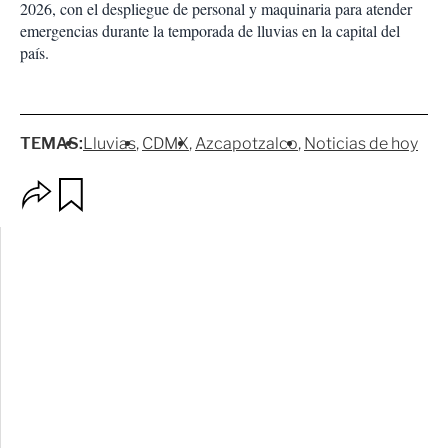
2026, con el despliegue de personal y maquinaria para atender
emergencias durante la temporada de lluvias en la capital del
país.
TEMAS:
Lluvias
CDMX
Azcapotzalco
Noticias de hoy
O
G
p
u
c
a
i
r
o
d
n
a
e
r
s
d
e