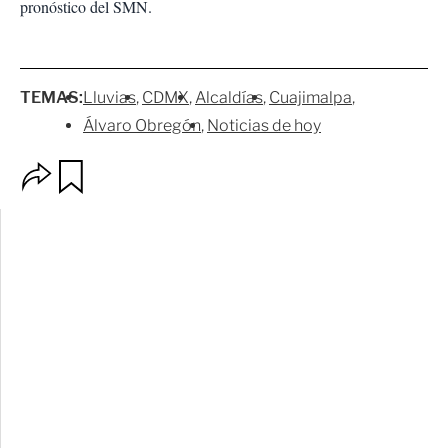
pronóstico del SMN.
TEMAS:
Lluvias
CDMX
Alcaldías
Cuajimalpa
Álvaro Obregón
Noticias de hoy
O
G
p
u
c
a
i
r
o
d
n
a
e
r
s
d
e