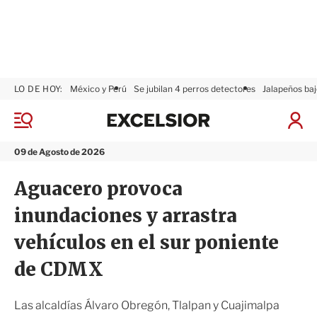
LO DE HOY:
México y Perú
Se jubilan 4 perros detectores
Jalapeños baj
E
x
M
I
c
e
n
n
e
i
09 de Agosto de 2026
ú
l
c
s
i
Aguacero provoca
i
a
o
r
inundaciones y arrastra
r
S
e
vehículos en el sur poniente
s
i
de CDMX
ó
n
Las alcaldías Álvaro Obregón, Tlalpan y Cuajimalpa