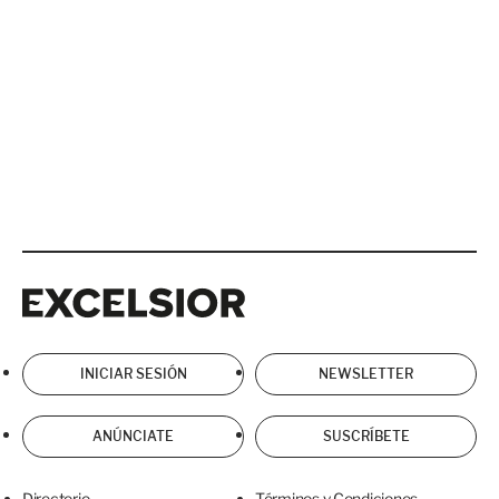
Excelsior
Excelsior
INICIAR SESIÓN
NEWSLETTER
ANÚNCIATE
SUSCRÍBETE
Directorio
Términos y Condiciones