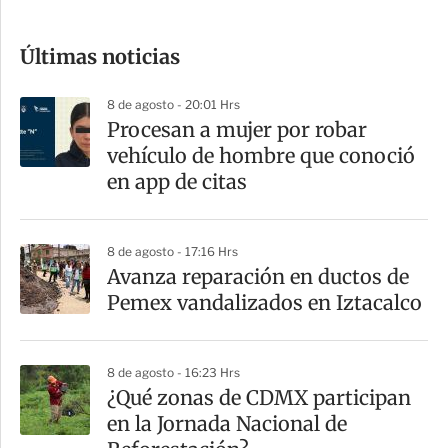
c
o
Últimas noticias
m
p
8 de agosto - 20:01 Hrs
a
Procesan a mujer por robar
r
vehículo de hombre que conoció
t
en app de citas
i
r
8 de agosto - 17:16 Hrs
Avanza reparación en ductos de
Pemex vandalizados en Iztacalco
8 de agosto - 16:23 Hrs
¿Qué zonas de CDMX participan
en la Jornada Nacional de