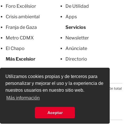
Foro Excélsior
De Utilidad
Crisis ambiental
Apps
Franja de Gaza
Servicios
Metro CDMX
Newsletter
El Chapo
Anúnciate
Más Excelsior
Directorio
Mujeres
Suscripciones
Utilizamos cookies propias y de terceros para
personalizar y mejorar el uso y la experiencia de
© 2026 Todos los derechos reservados. Prohibida la reproducción total
nuestros usuarios en nuestro sitio web.
o parcial, incluyendo cualquier medio electrónico*
Más información
Aceptar