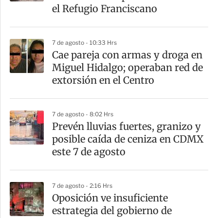
t
el Refugio Franciscano
i
r
7 de agosto - 10:33 Hrs
Cae pareja con armas y droga en
Miguel Hidalgo; operaban red de
extorsión en el Centro
7 de agosto - 8:02 Hrs
Prevén lluvias fuertes, granizo y
posible caída de ceniza en CDMX
este 7 de agosto
7 de agosto - 2:16 Hrs
Oposición ve insuficiente
estrategia del gobierno de