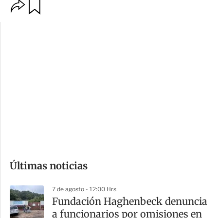
O
G
p
u
c
a
i
r
o
d
n
a
e
r
s
d
e
c
o
Últimas noticias
m
p
7 de agosto - 12:00 Hrs
a
Fundación Haghenbeck denuncia
r
a funcionarios por omisiones en