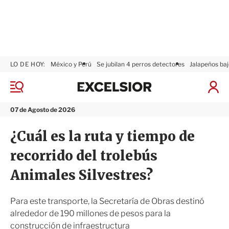
LO DE HOY:
México y Perú
Se jubilan 4 perros detectores
Jalapeños baj
E
x
M
I
c
e
n
n
e
i
07 de Agosto de 2026
ú
l
c
s
i
¿Cuál es la ruta y tiempo de
i
a
o
r
recorrido del trolebús
r
S
e
Animales Silvestres?
s
i
ó
Para este transporte, la Secretaría de Obras destinó
n
alrededor de 190 millones de pesos para la
construcción de infraestructura