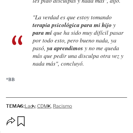
les pido disculpas y nada más", dijo.
"La verdad es que estoy tomando
terapia psicológica para mi hijo
y
para mí
que ha sido muy difícil pasar
por todo esto, pero bueno nada, ya
ya aprendimos
pasó,
y no me queda
más que pedir una disculpa otra vez y
nada más", concluyó.
*BB
TEMAS:
Lady
CDMX
Racismo
O
G
p
u