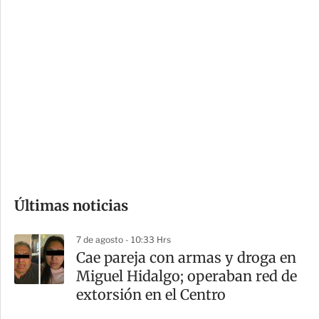
c
a
i
r
o
d
n
a
e
r
s
d
e
c
o
Últimas noticias
m
p
7 de agosto - 10:33 Hrs
a
Cae pareja con armas y droga en
r
Miguel Hidalgo; operaban red de
t
extorsión en el Centro
i