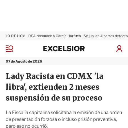
LO DE HOY:
DEA reconoce a García Harfuch
Se jubilan 4 perros detecto
E
x
M
I
c
e
n
n
e
i
07 de Agosto de 2026
ú
l
c
s
i
Lady Racista en CDMX 'la
i
a
o
r
libra', extienden 2 meses
r
S
e
suspensión de su proceso
s
i
ó
La Fiscalía capitalina solicitaba la emisión de una orden
n
de presentación forzosa o incluso prisión preventiva,
pero eso no ocurrió.