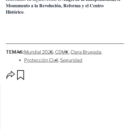
Monumento a la Revolución, Reforma y el Centro
Histórico
.
TEMAS:
Mundial 2026
CDMX
Clara Brugada
Protección Civil
Seguridad
O
G
p
u
c
a
i
r
o
d
n
a
e
r