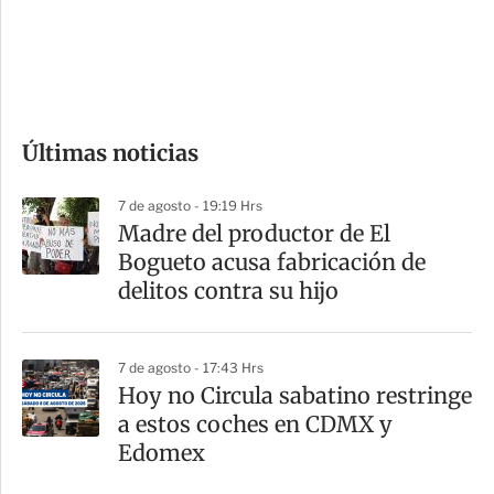
s
d
e
c
o
Últimas noticias
m
p
7 de agosto - 19:19 Hrs
a
Madre del productor de El
r
Bogueto acusa fabricación de
t
delitos contra su hijo
i
r
7 de agosto - 17:43 Hrs
Hoy no Circula sabatino restringe
a estos coches en CDMX y
Edomex