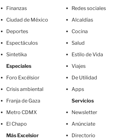
Finanzas
Redes sociales
Ciudad de México
Alcaldías
Deportes
Cocina
Espectáculos
Salud
Sintetika
Estilo de Vida
Especiales
Viajes
Foro Excélsior
De Utilidad
Crisis ambiental
Apps
Franja de Gaza
Servicios
Metro CDMX
Newsletter
El Chapo
Anúnciate
Más Excelsior
Directorio