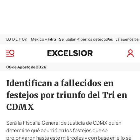
LO DE HOY:
México y Perú
Se jubilan 4 perros detectores
Jalapeños baj
E
x
M
I
c
e
n
n
e
i
08 de Agosto de 2026
ú
l
c
s
i
Identifican a fallecidos en
i
a
o
r
festejos por triunfo del Tri en
r
S
e
CDMX
s
i
ó
Será la Fiscalía General de Justicia de CDMX quien
n
determine qué ocurrió en los festejos que se
prolongaron hasta este miércoles y con base en ello se