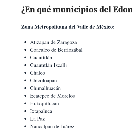
¿En qué municipios del Edom
Zona Metropolitana del Valle de México:
Atizapán de Zaragoza
Coacalco de Berriozábal
Cuautitlán
Cuautitlán Izcalli
Chalco
Chicoloapan
Chimalhuacán
Ecatepec de Morelos
Huixquilucan
Ixtapaluca
La Paz
Naucalpan de Juárez