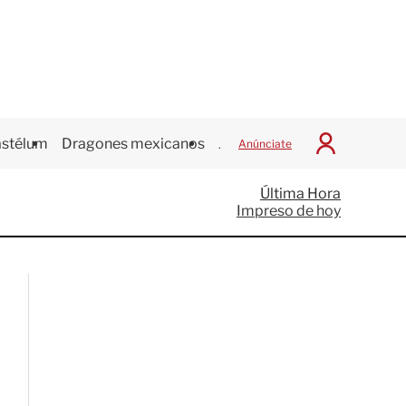
stélum
Dragones mexicanos
Juegos Centroamericanos
Anúnciate
I
n
i
Última Hora
c
Impreso de hoy
i
a
r
S
e
s
i
ó
n