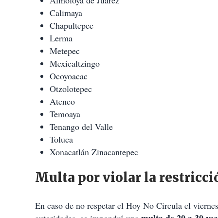
Almoloya de Juárez
Calimaya
Chapultepec
Lerma
Metepec
Mexicaltzingo
Ocoyoacac
Otzolotepec
Atenco
Temoaya
Tenango del Valle
Toluca
Xonacatlán
Zinacantepec
Multa por violar la restricci
En caso de no respetar el Hoy No Circula el viernes