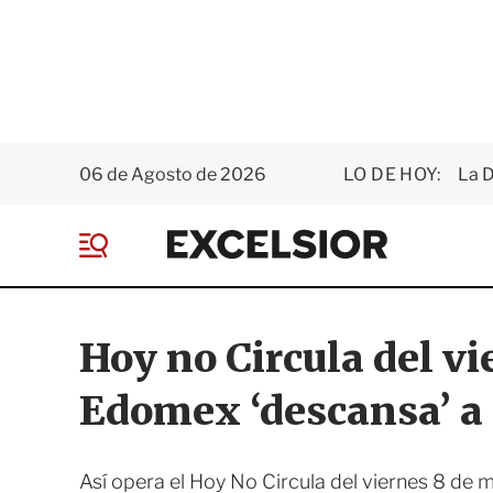
06 de Agosto de 2026
LO DE HOY:
La D
E
x
M
c
e
e
n
l
ú
s
Hoy no Circula del v
i
o
Edomex ‘descansa’ a 
r
Así opera el Hoy No Circula del viernes 8 d