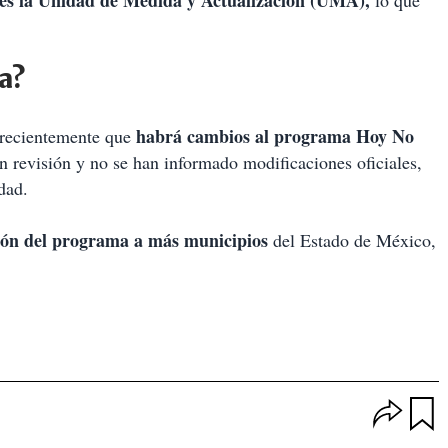
ces la Unidad de Medida y Actualización (UMA),
lo que
a?
habrá cambios al programa Hoy No
recientemente que
 revisión y no se han informado modificaciones oficiales,
dad.
ión del programa a más municipios
del Estado de México,
O
p
u