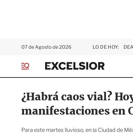
07 de Agosto de 2026
LO DE HOY:
DEA
E
x
M
c
e
e
n
l
ú
s
¿Habrá caos vial? Hoy
i
o
manifestaciones en
r
Para este martes lluvioso, en la Ciudad de M