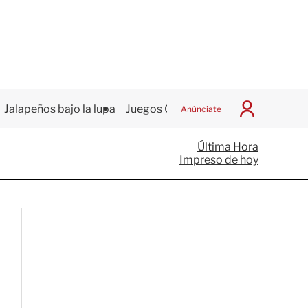
Jalapeños bajo la lupa
Juegos Centroamericanos
Anúnciate
I
n
i
Última Hora
c
Impreso de hoy
i
a
r
S
e
s
i
ó
n