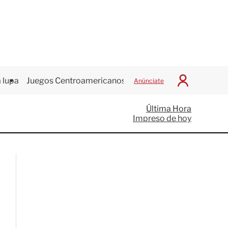
 lupa
Juegos Centroamericanos
Anúnciate
I
n
i
Última Hora
c
Impreso de hoy
i
a
r
S
e
s
i
ó
n