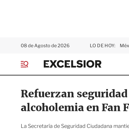
08 de Agosto de 2026
LO DE HOY:
Méxi
E
x
M
c
e
e
n
l
ú
s
Refuerzan seguridad
i
o
alcoholemia en Fan F
r
La Secretaría de Seguridad Ciudadana mantie