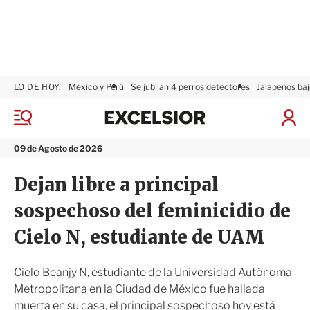
LO DE HOY:
México y Perú
Se jubilan 4 perros detectores
Jalapeños baj
E
x
M
I
c
e
n
n
e
i
09 de Agosto de 2026
ú
l
c
s
i
Dejan libre a principal
i
a
o
r
sospechoso del feminicidio de
r
S
e
Cielo N, estudiante de UAM
s
i
ó
Cielo Beanjy N, estudiante de la Universidad Autónoma
n
Metropolitana en la Ciudad de México fue hallada
muerta en su casa, el principal sospechoso hoy está