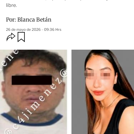
libre.
Por:
Blanca Betán
26 de mayo de 2026 - 09:36 Hrs
O
G
u
p
a
c
r
i
d
o
a
n
r
e
s
d
e
c
o
m
p
a
r
t
i