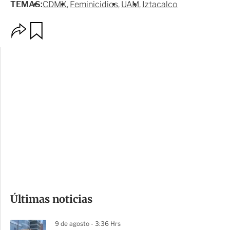
TEMAS:
CDMX
Feminicidios
UAM
Iztacalco
O
G
p
u
c
a
i
r
o
d
n
a
e
r
s
d
e
c
o
Últimas noticias
m
p
9 de agosto - 3:36 Hrs
a