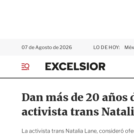
07 de Agosto de 2026
LO DE HOY:
Méxi
E
x
M
c
e
e
n
l
ú
s
Dan más de 20 años de
i
o
activista trans Natal
r
La activista trans Natalia Lane, consideró of