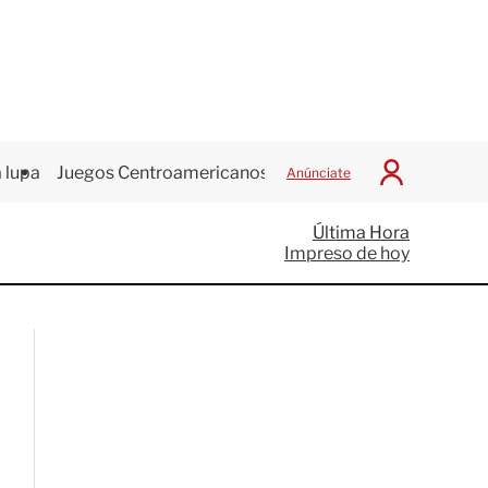
 lupa
Juegos Centroamericanos
Anúnciate
I
n
i
Última Hora
c
Impreso de hoy
i
a
r
S
e
s
i
ó
n