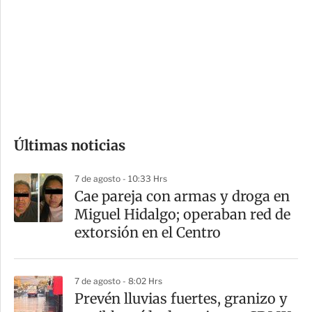
n
a
e
r
s
d
e
c
o
Últimas noticias
m
p
7 de agosto - 10:33 Hrs
a
Cae pareja con armas y droga en
r
Miguel Hidalgo; operaban red de
t
extorsión en el Centro
i
r
7 de agosto - 8:02 Hrs
Prevén lluvias fuertes, granizo y