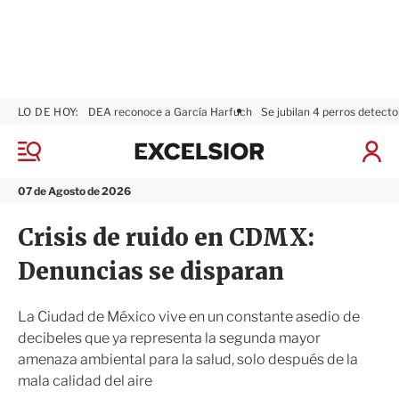
LO DE HOY:
DEA reconoce a García Harfuch
Se jubilan 4 perros detecto
E
x
M
I
c
e
n
n
e
i
07 de Agosto de 2026
ú
l
c
s
i
Crisis de ruido en CDMX:
i
a
o
r
Denuncias se disparan
r
S
e
s
La Ciudad de México vive en un constante asedio de
i
decibeles que ya representa la segunda mayor
ó
amenaza ambiental para la salud, solo después de la
n
mala calidad del aire