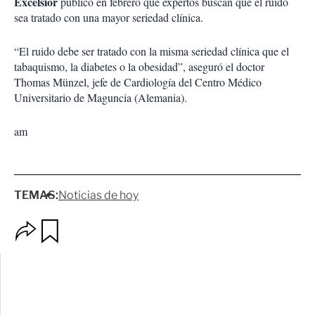
Excélsior
publicó en febrero que expertos buscan que el ruido
sea tratado con una mayor seriedad clínica.
“El ruido debe ser tratado con la misma seriedad clínica que el
tabaquismo, la diabetes o la obesidad”, aseguró el doctor
Thomas Münzel, jefe de Cardiología del Centro Médico
Universitario de Maguncia (Alemania).
am
TEMAS:
Noticias de hoy
O
G
p
u
c
a
i
r
o
d