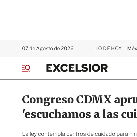
07 de Agosto de 2026
LO DE HOY:
Méxi
E
x
M
c
e
e
n
l
ú
s
Congreso CDMX aprue
i
o
'escuchamos a las cu
r
La ley contempla centros de cuidado para niñ