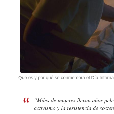
Qué es y por qué se conmemora el Día Interna
“Miles de mujeres llevan años pele
activismo y la resistencia de sost