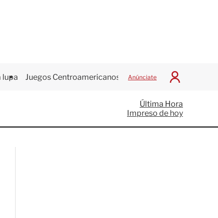
 lupa
Juegos Centroamericanos
Anúnciate
I
n
i
Última Hora
c
Impreso de hoy
i
a
r
S
e
s
i
ó
n