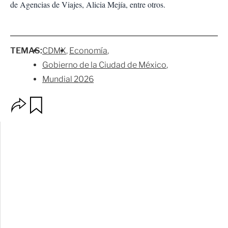
de Agencias de Viajes, Alicia Mejía, entre otros.
TEMAS:
CDMX
Economía
Gobierno de la Ciudad de México
Mundial 2026
O
G
p
u
c
a
i
r
o
d
n
a
e
r
s
d