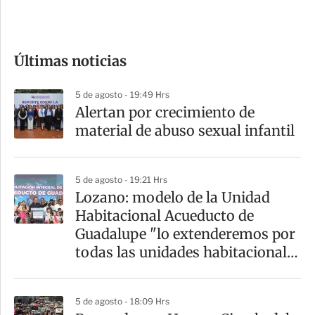
e
c
o
Últimas noticias
m
p
5 de agosto - 19:49 Hrs
a
Alertan por crecimiento de
r
material de abuso sexual infantil
t
i
5 de agosto - 19:21 Hrs
r
Lozano: modelo de la Unidad
Habitacional Acueducto de
Guadalupe "lo extenderemos por
todas las unidades habitacionales
de la GAM"
5 de agosto - 18:09 Hrs