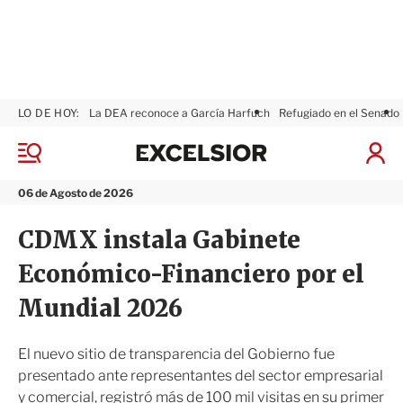
LO DE HOY:
La DEA reconoce a García Harfuch
Refugiado en el Senado
E
x
M
I
c
e
n
n
e
i
06 de Agosto de 2026
ú
l
c
s
i
CDMX instala Gabinete
i
a
o
r
Económico-Financiero por el
r
S
e
Mundial 2026
s
i
ó
El nuevo sitio de transparencia del Gobierno fue
n
presentado ante representantes del sector empresarial
y comercial, registró más de 100 mil visitas en su primer