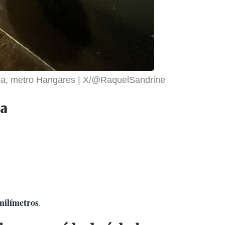
ea, metro Hangares
X/@RaquelSandrine
la
milímetros
.