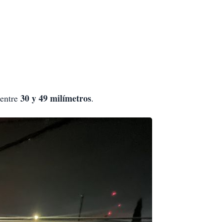
30 y 49 milímetros
 entre
.