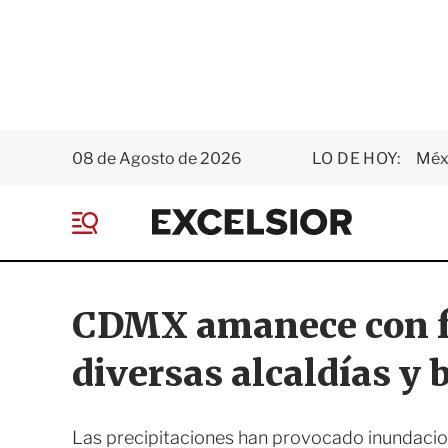
08 de Agosto de 2026
LO DE HOY:
Méxi
E
x
M
c
e
e
n
l
ú
s
CDMX amanece con fu
i
o
diversas alcaldías y 
r
Las precipitaciones han provocado inundacio