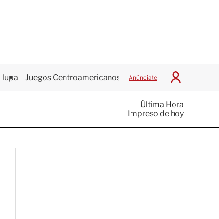
 lupa
Juegos Centroamericanos
Anúnciate
I
n
i
Última Hora
c
Impreso de hoy
i
a
r
S
e
s
i
ó
n