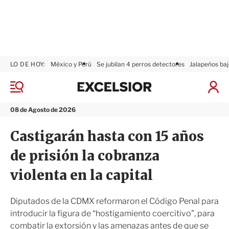
LO DE HOY:
México y Perú
Se jubilan 4 perros detectores
Jalapeños baj
E
x
M
I
c
e
n
n
e
i
08 de Agosto de 2026
ú
l
c
s
i
Castigarán hasta con 15 años
i
a
o
r
de prisión la cobranza
r
S
e
violenta en la capital
s
i
ó
Diputados de la CDMX reformaron el Código Penal para
n
introducir la figura de “hostigamiento coercitivo”, para
combatir la extorsión y las amenazas antes de que se