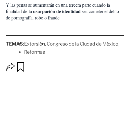
Y las penas se aumentarán en una tercera parte cuando la
la usurpación de identidad
finalidad de
sea cometer el delito
de pornografía, robo o fraude.
TEMAS:
Extorsión
Congreso de la Ciudad de México
Reformas
O
G
p
u
c
a
i
r
o
d
n
a
e
r
s