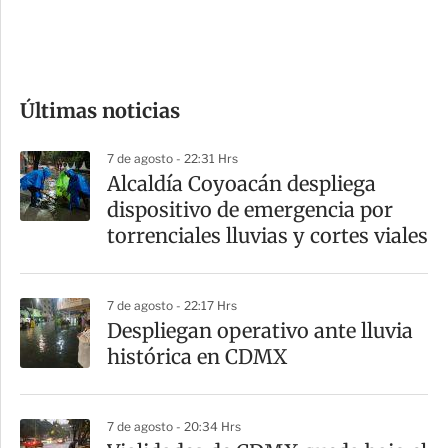
d
e
c
o
Últimas noticias
m
p
7 de agosto - 22:31 Hrs
a
Alcaldía Coyoacán despliega
r
dispositivo de emergencia por
t
torrenciales lluvias y cortes viales
i
r
7 de agosto - 22:17 Hrs
Despliegan operativo ante lluvia
histórica en CDMX
7 de agosto - 20:34 Hrs