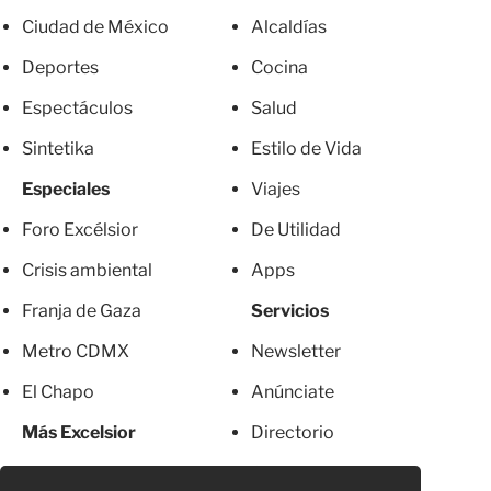
Ciudad de México
Alcaldías
Deportes
Cocina
Espectáculos
Salud
Sintetika
Estilo de Vida
Especiales
Viajes
Foro Excélsior
De Utilidad
Crisis ambiental
Apps
Franja de Gaza
Servicios
Metro CDMX
Newsletter
El Chapo
Anúnciate
Más Excelsior
Directorio
Mujeres
Suscripciones