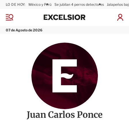
LO DE HOY:
México y Perú
Se jubilan 4 perros detectores
Jalapeños baj
E
x
M
I
c
e
n
n
e
i
07 de Agosto de 2026
ú
l
c
s
i
i
a
o
r
r
S
e
s
i
ó
n
Juan Carlos Ponce