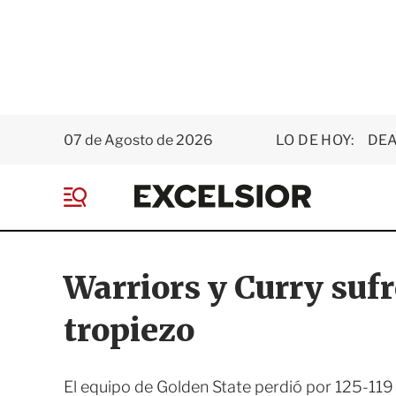
07 de Agosto de 2026
LO DE HOY:
DEA
E
x
M
c
e
e
n
l
ú
s
Warriors y Curry suf
i
o
tropiezo
r
El equipo de Golden State perdió por 125-119 