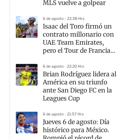
MLS vuelve a golpear
6 de agosto - 22:38 Hrs
Isaac del Toro firmó un
contrato millonario con
UAE Team Emirates,
pero el Tour de Francia
sigue teniendo otro
dueño
6 de agosto - 22:20 Hrs
Brian Rodríguez lidera al
América en su triunfo
ante San Diego FC en la
Leagues Cup
6 de agosto - 21:57 Hrs
Jueves 6 de agosto: Día
histórico para México.
Rompió el récord de