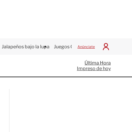
Jalapeños bajo la lupa
Juegos Centroamericanos
Anúnciate
I
n
i
Última Hora
c
Impreso de hoy
i
a
r
S
e
s
i
ó
n