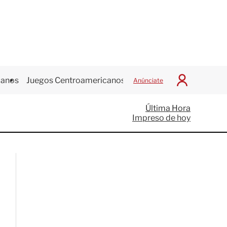
canos
Juegos Centroamericanos
Anúnciate
I
n
i
Última Hora
c
Impreso de hoy
i
a
r
S
e
s
i
ó
n