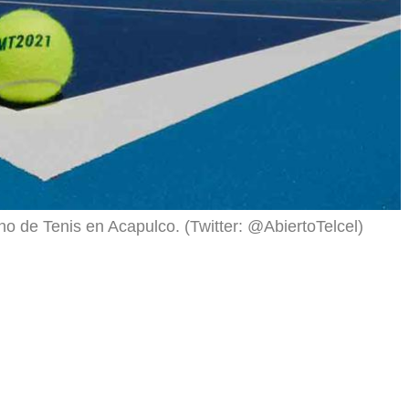
ano de Tenis en Acapulco. (Twitter: @AbiertoTelcel)