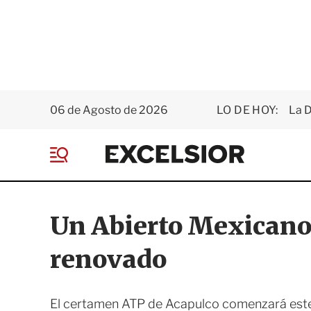
06 de Agosto de 2026
LO DE HOY:
La D
E
x
M
c
e
e
n
l
ú
s
Un Abierto Mexicano 
i
o
renovado
r
El certamen ATP de Acapulco comenzará este 