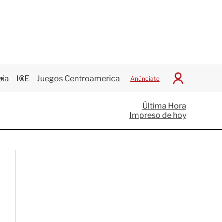
cia
ICE
Juegos Centroamericanos
Anúnciate
I
n
i
Última Hora
c
Impreso de hoy
i
a
r
S
e
s
i
ó
n