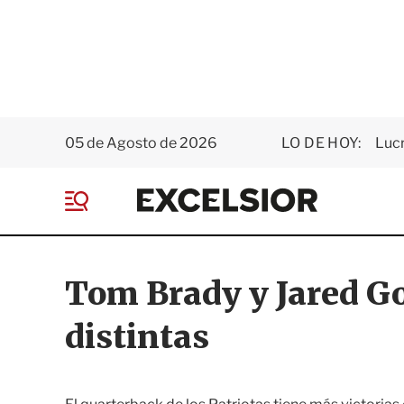
05 de Agosto de 2026
LO DE HOY:
Luc
E
x
M
c
e
e
n
l
ú
s
Tom Brady y Jared Go
i
o
distintas
r