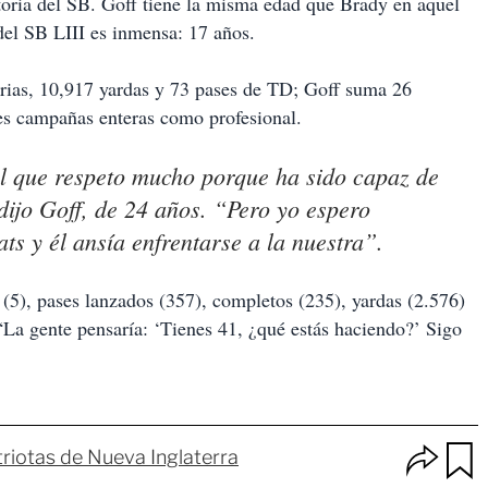
storia del SB. Goff tiene la misma edad que Brady en aquel
del SB LIII es inmensa: 17 años.
orias, 10,917 yardas y 73 pases de TD; Goff suma 26
res campañas enteras como profesional.
al que respeto mucho porque ha sido capaz de
ijo Goff, de 24 años. “Pero yo espero
ats y él ansía enfrentarse a la nuestra”.
s (5), pases lanzados (357), completos (235), yardas (2.576)
“La gente pensaría: ‘Tienes 41, ¿qué estás haciendo?’ Sigo
O
riotas de Nueva Inglaterra
p
u