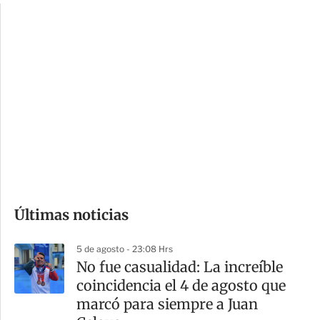
c
a
i
r
o
d
n
a
e
r
s
d
e
c
o
Últimas noticias
m
p
5 de agosto - 23:08 Hrs
a
No fue casualidad: La increíble
r
coincidencia el 4 de agosto que
t
marcó para siempre a Juan
i