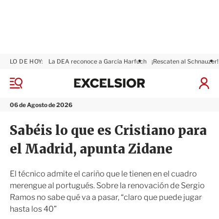
LO DE HOY:
La DEA reconoce a García Harfuch
¡Rescaten al Schnauzer!
E
x
M
I
c
e
n
n
e
i
06 de Agosto de 2026
ú
l
c
s
i
Sabéis lo que es Cristiano para
i
a
o
r
el Madrid, apunta Zidane
r
S
e
s
El técnico admite el cariño que le tienen en el cuadro
i
merengue al portugués. Sobre la renovación de Sergio
ó
Ramos no sabe qué va a pasar, “claro que puede jugar
n
hasta los 40”