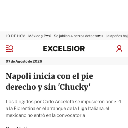
LO DE HOY:
México y Perú
Se jubilan 4 perros detectores
Jalapeños baj
E
x
M
I
c
e
n
n
e
i
07 de Agosto de 2026
ú
l
c
s
i
Napoli inicia con el pie
i
a
o
r
derecho y sin 'Chucky'
r
S
e
s
Los dirigidos por Carlo Ancelotti se impusieron por 3-4
i
a la Fiorentina en el arranque de la Liga Italiana, el
ó
mexicano no entró en la convocatoria
n