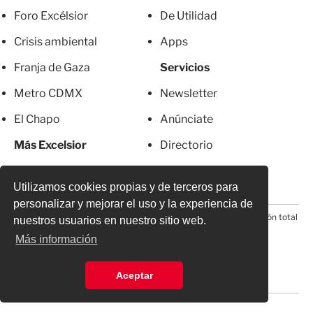
Foro Excélsior
De Utilidad
Crisis ambiental
Apps
Franja de Gaza
Servicios
Metro CDMX
Newsletter
El Chapo
Anúnciate
Más Excelsior
Directorio
Mujeres
Suscripciones
Utilizamos cookies propias y de terceros para
personalizar y mejorar el uso y la experiencia de
© 2026 Todos los derechos reservados. Prohibida la reproducción total
nuestros usuarios en nuestro sitio web.
o parcial, incluyendo cualquier medio electrónico*
Más información
Aceptar