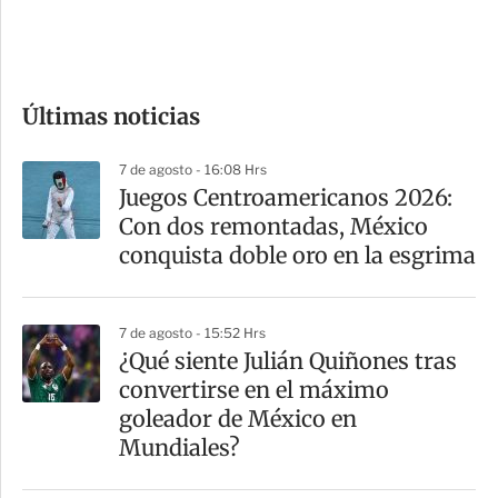
e
c
o
Últimas noticias
m
p
7 de agosto - 16:08 Hrs
a
Juegos Centroamericanos 2026:
r
Con dos remontadas, México
t
conquista doble oro en la esgrima
i
r
7 de agosto - 15:52 Hrs
¿Qué siente Julián Quiñones tras
convertirse en el máximo
goleador de México en
Mundiales?