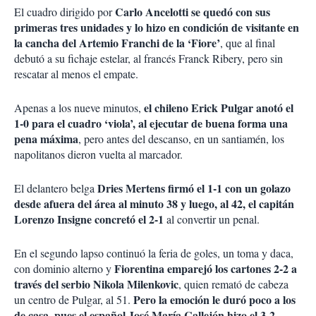
Carlo Ancelotti se quedó con sus
El cuadro dirigido por
primeras tres unidades y lo hizo en condición de visitante en
la cancha del Artemio Franchi de la ‘Fiore’
, que al final
debutó a su fichaje estelar, al francés Franck Ribery, pero sin
rescatar al menos el empate.
el chileno Erick Pulgar anotó el
Apenas a los nueve minutos,
1-0 para el cuadro ‘viola’, al ejecutar de buena forma una
pena máxima
, pero antes del descanso, en un santiamén, los
napolitanos dieron vuelta al marcador.
Dries Mertens firmó el 1-1 con un golazo
El delantero belga
desde afuera del área al minuto 38
y luego, al 42, el capitán
Lorenzo Insigne concretó el 2-1
al convertir un penal.
En el segundo lapso continuó la feria de goles, un toma y daca,
Fiorentina emparejó los cartones 2-2 a
con dominio alterno y
través del serbio Nikola Milenkovic
, quien remató de cabeza
Pero la emoción le duró poco a los
un centro de Pulgar, al 51.
de casa, pues el español José María Callejón hizo el 3-2