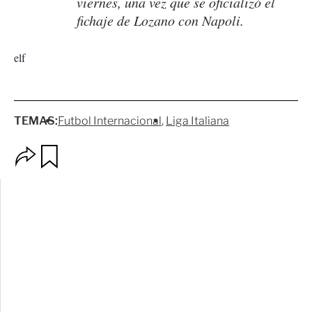
viernes, una vez que se oficializó el
fichaje de Lozano con Napoli.
elf
TEMAS:
Futbol Internacional
Liga Italiana
O
G
p
u
c
a
i
r
o
d
n
a
e
r
s
d