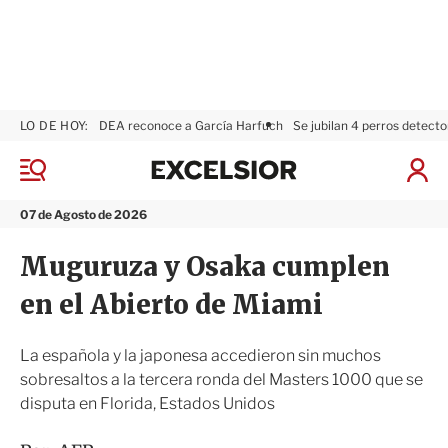
LO DE HOY:
DEA reconoce a García Harfuch
Se jubilan 4 perros detecto
E
x
M
I
c
e
n
n
e
i
07 de Agosto de 2026
ú
l
c
s
i
Muguruza y Osaka cumplen
i
a
o
r
en el Abierto de Miami
r
S
e
s
La española y la japonesa accedieron sin muchos
i
sobresaltos a la tercera ronda del Masters 1000 que se
ó
disputa en Florida, Estados Unidos
n