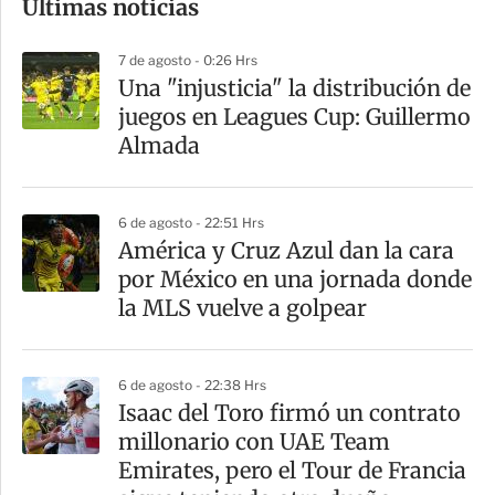
Últimas noticias
m
p
7 de agosto - 0:26 Hrs
a
Una "injusticia" la distribución de
r
juegos en Leagues Cup: Guillermo
t
Almada
i
r
6 de agosto - 22:51 Hrs
América y Cruz Azul dan la cara
por México en una jornada donde
la MLS vuelve a golpear
6 de agosto - 22:38 Hrs
Isaac del Toro firmó un contrato
millonario con UAE Team
Emirates, pero el Tour de Francia