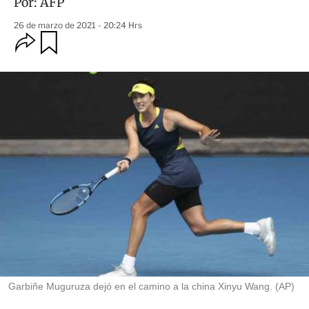
Por:
AFP
26 de marzo de 2021 - 20:24 Hrs
O
G
u
p
a
c
r
i
d
o
a
n
r
e
s
d
e
c
o
m
p
a
r
t
i
r
Garbiñe Muguruza dejó en el camino a la china Xinyu Wang. (AP)