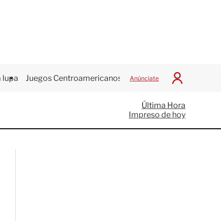
 lupa
Juegos Centroamericanos
Anúnciate
I
n
i
Última Hora
c
Impreso de hoy
i
a
r
S
e
s
i
ó
n