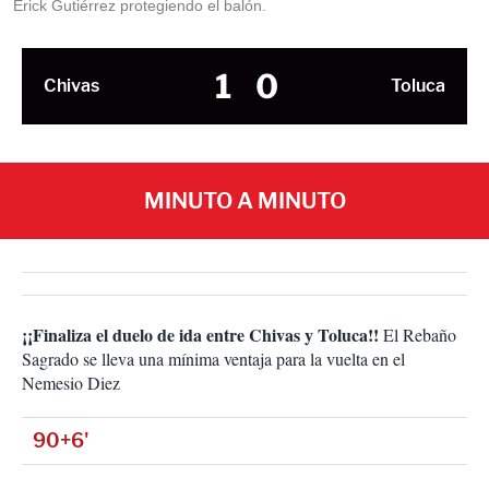
Erick Gutiérrez protegiendo el balón.
1
0
Chivas
Toluca
MINUTO A MINUTO
¡¡Finaliza el duelo de ida entre Chivas y Toluca!!
El Rebaño
Sagrado se lleva una mínima ventaja para la vuelta en el
Nemesio Diez
90+6'