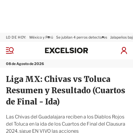
LO DE HOY:
México y Perú
Se jubilan 4 perros detectores
Jalapeños baj
E
x
M
I
c
e
n
n
e
i
08 de Agosto de 2026
ú
l
c
s
i
Liga MX: Chivas vs Toluca
i
a
o
r
Resumen y Resultado (Cuartos
r
S
e
de Final - Ida)
s
i
ó
Las Chivas del Guadalajara reciben a los Diablos Rojos
n
del Toluca en la ida de los Cuartos de Final del Clausura
2024, sigue EN VIVO las acciones