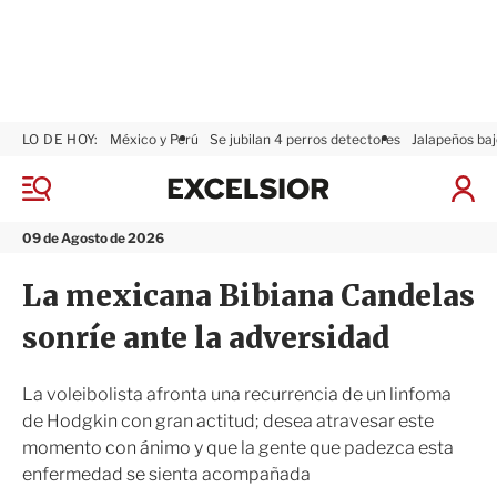
LO DE HOY:
México y Perú
Se jubilan 4 perros detectores
Jalapeños baj
E
x
M
I
c
e
n
n
e
i
09 de Agosto de 2026
ú
l
c
s
i
La mexicana Bibiana Candelas
i
a
o
r
sonríe ante la adversidad
r
S
e
s
La voleibolista afronta una recurrencia de un linfoma
i
de Hodgkin con gran actitud; desea atravesar este
ó
momento con ánimo y que la gente que padezca esta
n
enfermedad se sienta acompañada