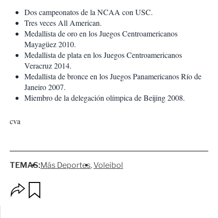
Dos campeonatos de la NCAA con USC.
Tres veces All American.
Medallista de oro en los Juegos Centroamericanos
Mayagüez 2010.
Medallista de plata en los Juegos Centroamericanos
Veracruz 2014.
Medallista de bronce en los Juegos Panamericanos Río de
Janeiro 2007.
Miembro de la delegación olímpica de Beijing 2008.
cva
TEMAS:
Más Deportes
Voleibol
O
G
p
u
c
a