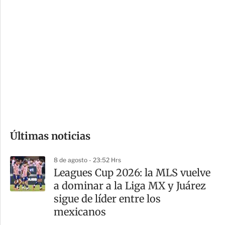
i
r
o
d
n
a
e
r
s
d
e
c
o
Últimas noticias
m
p
8 de agosto - 23:52 Hrs
a
Leagues Cup 2026: la MLS vuelve
r
a dominar a la Liga MX y Juárez
t
sigue de líder entre los
i
mexicanos
r