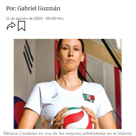
Por:
Gabriel Guzmán
11 de agosto de 2019 - 05:00 Hrs
O
G
u
p
a
c
r
i
d
o
a
n
r
e
s
d
e
c
o
m
p
a
r
t
i
r
Bibiana Candelas es una de las mejores voleibolistas en la historia