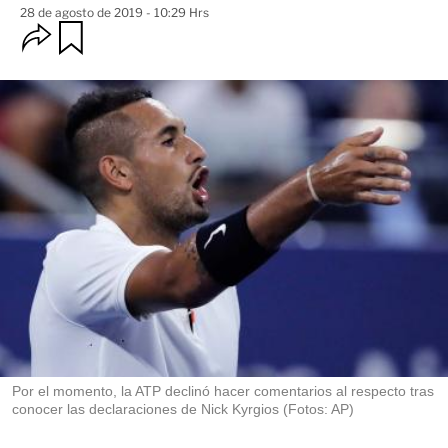
28 de agosto de 2019 - 10:29 Hrs
O
G
u
p
a
c
r
i
d
o
a
n
r
e
s
d
e
c
o
m
p
a
r
t
i
r
Por el momento, la ATP declinó hacer comentarios al respecto tras
conocer las declaraciones de Nick Kyrgios (Fotos: AP)