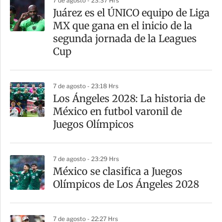
7 de agosto - 23:37 Hrs
a
Juárez es el ÚNICO equipo de Liga
r
MX que gana en el inicio de la
t
segunda jornada de la Leagues
i
Cup
r
7 de agosto - 23:18 Hrs
Los Ángeles 2028: La historia de
México en futbol varonil de
Juegos Olímpicos
7 de agosto - 23:29 Hrs
México se clasifica a Juegos
Olímpicos de Los Ángeles 2028
7 de agosto - 22:27 Hrs