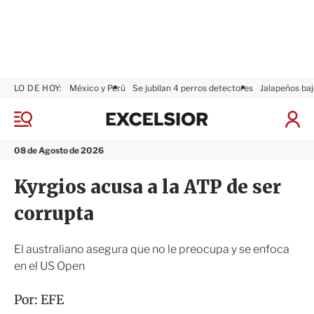
LO DE HOY:
México y Perú
Se jubilan 4 perros detectores
Jalapeños baj
E
x
M
I
c
e
n
n
e
i
08 de Agosto de 2026
ú
l
c
s
i
Kyrgios acusa a la ATP de ser
i
a
o
r
corrupta
r
S
e
s
El australiano asegura que no le preocupa y se enfoca
i
en el US Open
ó
n
Por:
EFE