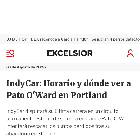
LO DE HOY:
DEA reconoce a García Harfuch
Se jubilan 4 perros detecto
E
x
M
I
c
e
n
n
e
i
07 de Agosto de 2026
ú
l
c
s
i
IndyCar: Horario y dónde ver a
i
a
o
r
Pato O'Ward en Portland
r
S
e
s
IndyCar disputará su última carrera en un circuito
i
permanente este fin de semana en donde Pato O'Ward
ó
intentará rescatar los puntos perdidos tras su
n
abandono en St Louis.