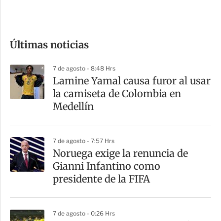
e
c
o
Últimas noticias
m
p
7 de agosto - 8:48 Hrs
a
Lamine Yamal causa furor al usar
r
la camiseta de Colombia en
t
Medellín
i
r
7 de agosto - 7:57 Hrs
Noruega exige la renuncia de
Gianni Infantino como
presidente de la FIFA
7 de agosto - 0:26 Hrs