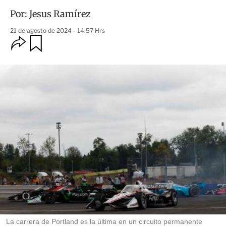
Por:
Jesus Ramírez
21 de agosto de 2024 - 14:57 Hrs
O
G
u
p
a
c
r
i
d
o
a
n
r
e
s
d
e
c
o
m
p
a
r
t
i
r
La carrera de Portland es la última en un circuito permanente