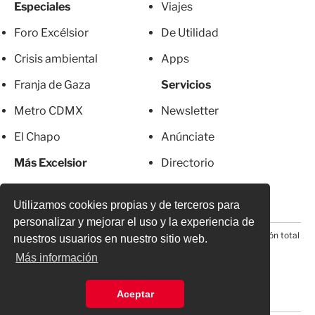
Especiales
Viajes
Foro Excélsior
De Utilidad
Crisis ambiental
Apps
Franja de Gaza
Servicios
Metro CDMX
Newsletter
El Chapo
Anúnciate
Más Excelsior
Directorio
Mujeres
Suscripciones
Utilizamos cookies propias y de terceros para
personalizar y mejorar el uso y la experiencia de
© 2026 Todos los derechos reservados. Prohibida la reproducción total
nuestros usuarios en nuestro sitio web.
o parcial, incluyendo cualquier medio electrónico*
Más información
Aceptar