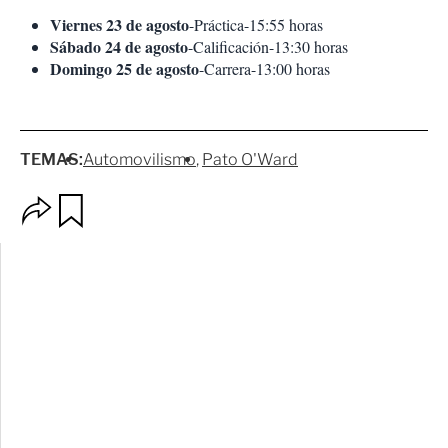
Viernes 23 de agosto
-Práctica-15:55 horas
Sábado 24 de agosto
-Calificación-13:30 horas
Domingo 25 de agosto
-Carrera-13:00 horas
TEMAS:
Automovilismo
Pato O'Ward
O
G
p
u
c
a
i
r
o
d
n
a
e
r
s
d