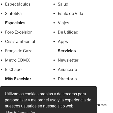
Espectáculos
Salud
Sintetika
Estilo de Vida
Especiales
Viajes
Foro Excélsior
De Utilidad
Crisis ambiental
Apps
Franja de Gaza
Servicios
Metro CDMX
Newsletter
El Chapo
Anúnciate
Más Excelsior
Directorio
Mujeres
Suscripciones
Utilizamos cookies propias y de terceros para
personalizar y mejorar el uso y la experiencia de
© 2026 Todos los derechos reservados. Prohibida la reproducción total
nuestros usuarios en nuestro sitio web.
o parcial, incluyendo cualquier medio electrónico*
Más información