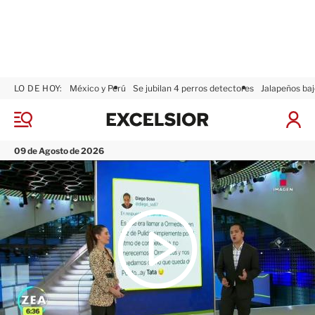
LO DE HOY:
México y Perú
Se jubilan 4 perros detectores
Jalapeños baj
E
x
M
I
c
e
n
n
e
i
09 de Agosto de 2026
ú
l
c
s
i
i
a
o
r
r
S
e
s
i
ó
n