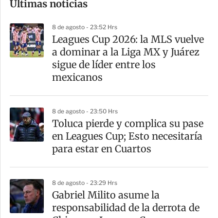
Últimas noticias
m
p
8 de agosto - 23:52 Hrs
a
Leagues Cup 2026: la MLS vuelve
r
a dominar a la Liga MX y Juárez
t
sigue de líder entre los
i
mexicanos
r
8 de agosto - 23:50 Hrs
Toluca pierde y complica su pase
en Leagues Cup; Esto necesitaría
para estar en Cuartos
8 de agosto - 23:29 Hrs
Gabriel Milito asume la
responsabilidad de la derrota de