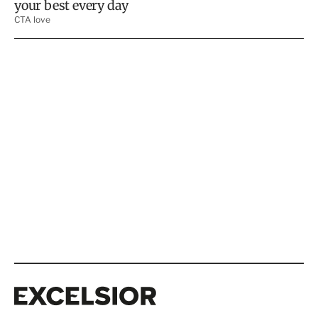
Excelsior
Excelsior