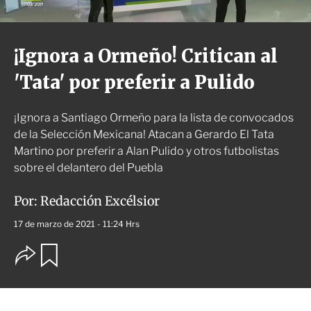
¡Ignora a Ormeño! Critican al
'Tata' por preferir a Pulido
¡Ignora a Santiago Ormeño para la lista de convocados
de la Selección Mexicana! Atacan a Gerardo El Tata
Martino por preferir a Alan Pulido y otros futbolistas
sobre el delantero del Puebla
Por:
Redacción Excélsior
17 de marzo de 2021 - 11:24 Hrs
O
G
u
p
a
c
r
i
d
o