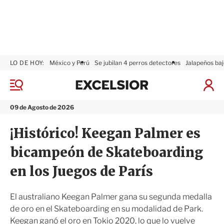
LO DE HOY:
México y Perú
Se jubilan 4 perros detectores
Jalapeños baj
E
x
M
I
c
e
n
n
e
i
09 de Agosto de 2026
ú
l
c
s
i
¡Histórico! Keegan Palmer es
i
a
o
r
bicampeón de Skateboarding
r
S
e
en los Juegos de París
s
i
ó
El australiano Keegan Palmer gana su segunda medalla
n
de oro en el Skateboarding en su modalidad de Park.
Keegan ganó el oro en Tokio 2020, lo que lo vuelve