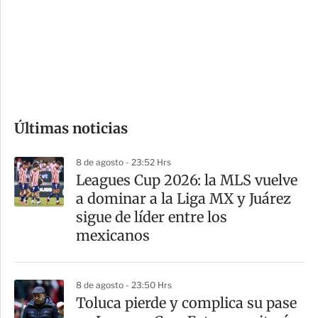
e
r
s
d
e
c
o
Últimas noticias
m
p
8 de agosto - 23:52 Hrs
a
Leagues Cup 2026: la MLS vuelve
r
a dominar a la Liga MX y Juárez
t
sigue de líder entre los
i
mexicanos
r
8 de agosto - 23:50 Hrs
Toluca pierde y complica su pase