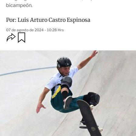
bicampeón.
Por:
Luis Arturo Castro Espinosa
07 de agosto de 2024 - 10:28 Hrs
O
G
u
p
a
c
r
i
d
o
a
n
r
e
s
d
e
c
o
m
p
a
r
t
i