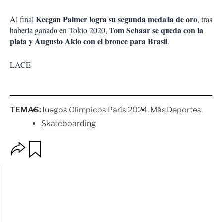
Keegan Palmer logra su segunda medalla de oro
Al final
, tras
Tom Schaar se queda con la
haberla ganado en Tokio 2020,
plata y Augusto Akio con el bronce para Brasil
.
LACE
TEMAS:
Juegos Olímpicos París 2024
Más Deportes
Skateboarding
O
G
p
u
c
a
i
r
o
d
n
a