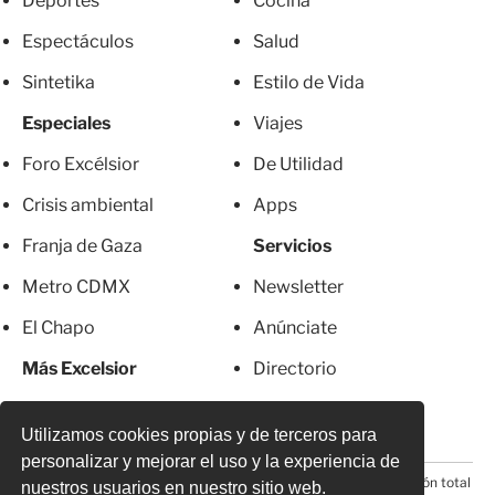
Deportes
Cocina
Espectáculos
Salud
Sintetika
Estilo de Vida
Especiales
Viajes
Foro Excélsior
De Utilidad
Crisis ambiental
Apps
Franja de Gaza
Servicios
Metro CDMX
Newsletter
El Chapo
Anúnciate
Más Excelsior
Directorio
Mujeres
Suscripciones
Utilizamos cookies propias y de terceros para
personalizar y mejorar el uso y la experiencia de
© 2026 Todos los derechos reservados. Prohibida la reproducción total
nuestros usuarios en nuestro sitio web.