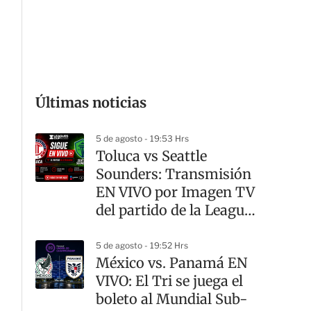
G
Últimas noticias
5 de agosto - 19:53 Hrs
Toluca vs Seattle
Sounders: Transmisión
EN VIVO por Imagen TV
del partido de la Leagues
Cup
5 de agosto - 19:52 Hrs
México vs. Panamá EN
VIVO: El Tri se juega el
boleto al Mundial Sub-