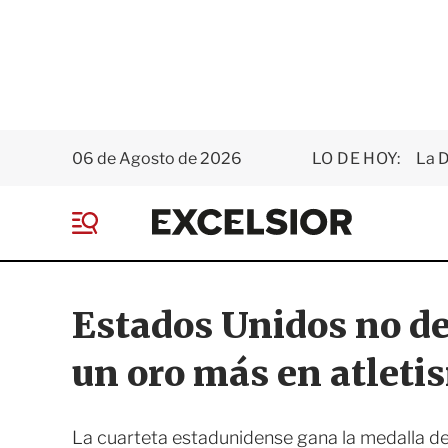
06 de Agosto de 2026
LO DE HOY:
La D
E
x
M
c
e
e
n
l
ú
s
Estados Unidos no de
i
o
un oro más en atleti
r
La cuarteta estadunidense gana la medalla de o