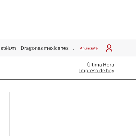
stélum
Dragones mexicanos
Juegos Centroamericanos
Anúnciate
I
n
i
Última Hora
c
Impreso de hoy
i
a
r
S
e
s
i
ó
n