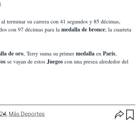
)
al terminar su carrera con 41 segundos y 85 décimas,
medalla de bronce
ndos con 97 décimas para la
; la cuarteta
.
lla de oro
medalla
París
, Terry suma su primer
en
,
dos
Juegos
se vayan de estos
con una presea alrededor del
O
024
Más Deportes
p
u
c
a