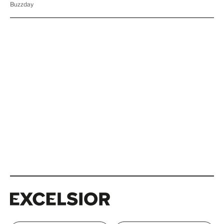
Excelsior
Excelsior