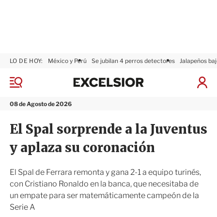
LO DE HOY:
México y Perú
Se jubilan 4 perros detectores
Jalapeños baj
E
x
M
I
c
e
n
n
e
i
08 de Agosto de 2026
ú
l
c
s
i
El Spal sorprende a la Juventus
i
a
o
r
y aplaza su coronación
r
S
e
s
El Spal de Ferrara remonta y gana 2-1 a equipo turinés,
i
con Cristiano Ronaldo en la banca, que necesitaba de
ó
un empate para ser matemáticamente campeón de la
n
Serie A