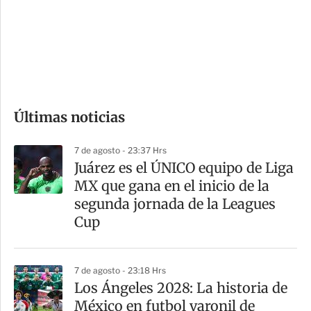
e
r
s
d
e
c
o
Últimas noticias
m
p
7 de agosto - 23:37 Hrs
a
Juárez es el ÚNICO equipo de Liga
r
MX que gana en el inicio de la
t
segunda jornada de la Leagues
i
Cup
r
7 de agosto - 23:18 Hrs
Los Ángeles 2028: La historia de
México en futbol varonil de