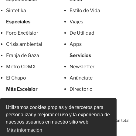
Sintetika
Estilo de Vida
Especiales
Viajes
Foro Excélsior
De Utilidad
Crisis ambiental
Apps
Franja de Gaza
Servicios
Metro CDMX
Newsletter
El Chapo
Anúnciate
Más Excelsior
Directorio
Mujeres
Suscripciones
Utilizamos cookies propias y de terceros para
personalizar y mejorar el uso y la experiencia de
© 2026 Todos los derechos reservados. Prohibida la reproducción total
nuestros usuarios en nuestro sitio web.
o parcial, incluyendo cualquier medio electrónico*
Más información