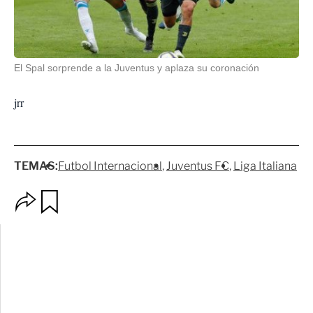
El Spal sorprende a la Juventus y aplaza su coronación
jrr
TEMAS:
Futbol Internacional
Juventus FC
Liga Italiana
O
G
p
u
c
a
i
r
o
d
n
a