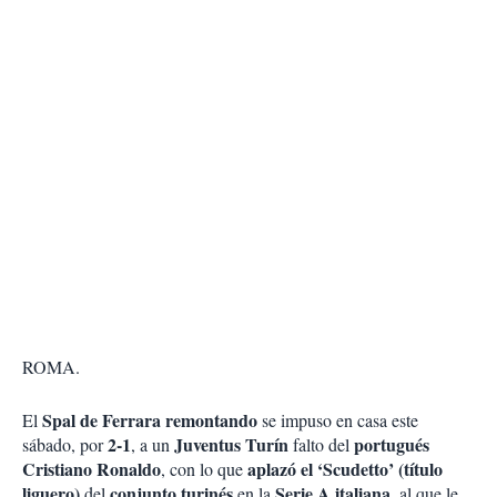
ROMA.
Spal de Ferrara
remontando
El
se impuso en casa este
2-1
Juventus Turín
portugués
sábado, por
, a un
falto del
Cristiano Ronaldo
aplazó el ‘Scudetto’ (título
, con lo que
liguero)
conjunto turinés
Serie A italiana
del
en la
, al que le