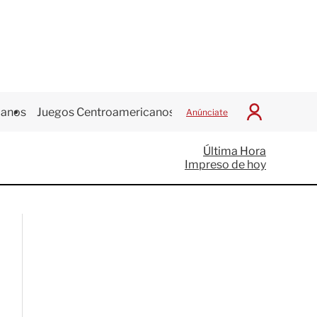
canos
Juegos Centroamericanos
Anúnciate
I
n
i
Última Hora
c
Impreso de hoy
i
a
r
S
e
s
i
ó
n