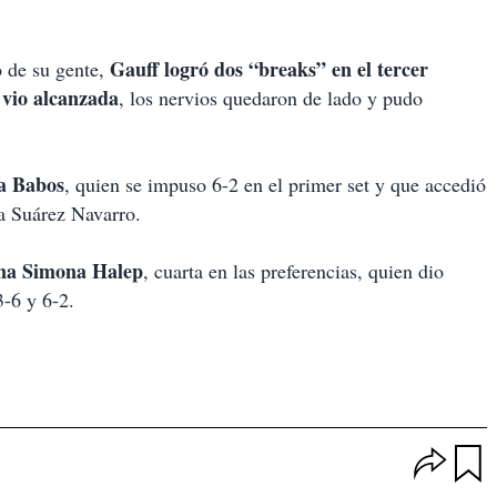
Gauff logró dos “breaks” en el tercer
o de su gente,
 vio alcanzada
, los nervios quedaron de lado y pudo
ea Babos
, quien se impuso 6-2 en el primer set y que accedió
la Suárez Navarro.
mana Simona Halep
, cuarta en las preferencias, quien dio
3-6 y 6-2.
O
p
u