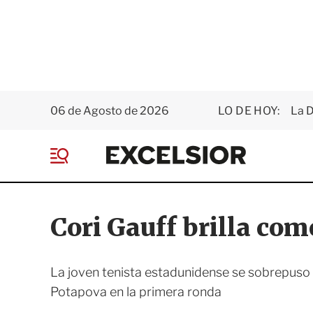
06 de Agosto de 2026
LO DE HOY:
La D
E
x
M
c
e
e
n
l
ú
s
Cori Gauff brilla com
i
o
r
La joven tenista estadunidense se sobrepuso t
Potapova en la primera ronda