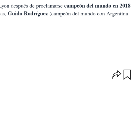
campeón del mundo en 2018
Lyon después de proclamarse
Guido Rodríguez
ias,
(campeón del mundo con Argentina
O
p
u
c
a
i
r
o
d
n
a
e
r
s