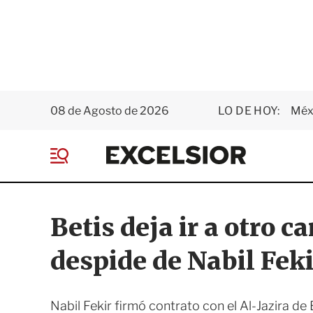
08 de Agosto de 2026
LO DE HOY:
Méxi
E
x
M
c
e
e
n
l
ú
s
Betis deja ir a otro 
i
o
despide de Nabil Feki
r
Nabil Fekir firmó contrato con el Al-Jazira d