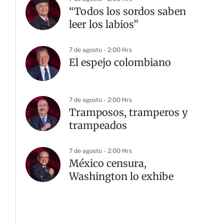
“Todos los sordos saben
leer los labios”
7 de agosto - 2:00 Hrs
El espejo colombiano
7 de agosto - 2:00 Hrs
Tramposos, tramperos y
G
trampeados
7 de agosto - 2:00 Hrs
México censura,
Washington lo exhibe