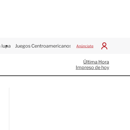
 lupa
Juegos Centroamericanos
Anúnciate
I
n
i
Última Hora
c
Impreso de hoy
i
a
r
S
e
s
i
ó
n